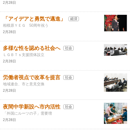
2月28日
「アイデアと勇気で邁進」
経済
相模原ＹＥＧ 50周年祝う
2月28日
多様な性を認める社会へ
社会
ＬＧＢＴｓ支援団体設立
2月28日
労働者視点で改革を提言
社会
地域連合、市と意見交換
2月28日
夜間中学新設へ市内活性
社会
「外国にルーツの子」需要増
2月28日