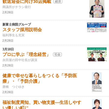
歓送迎会に向け30店掲載
経済
商議所がチラシ発行
2月28日
新富士病院グループ
スタッフ採用説明会
福利厚生も充実
2月28日
3月18日
プロに学ぶ「理念経営」
社会
永田屋の田中社長が講演
2月28日
健康で幸せな暮らしをつくる「予防医
療」・「予防介護」
唐橋 つぐゆき
2月28日
福祉制度周知、買い物支援―生活しやす
い優しい町に