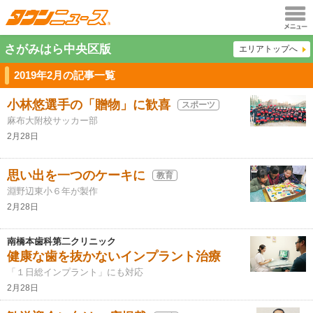
メニュ
さがみはら中央区版
エリアトップへ
ー
2019年2月の記事一覧
小林悠選手の「贈物」に歓喜
スポーツ
麻布大附校サッカー部
2月28日
思い出を一つのケーキに
教育
淵野辺東小６年が製作
2月28日
南橋本歯科第二クリニック
健康な歯を抜かないインプラント治療
「１日総インプラント」にも対応
2月28日