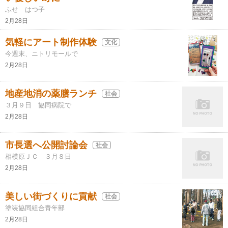
ふせ はつ子
2月28日
気軽にアート制作体験
文化
今週末、ニトリモールで
2月28日
地産地消の薬膳ランチ
社会
３月９日 協同病院で
2月28日
市長選へ公開討論会
社会
相模原ＪＣ ３月８日
2月28日
美しい街づくりに貢献
社会
塗装協同組合青年部
2月28日