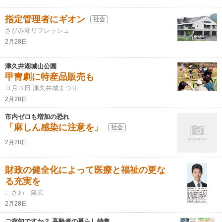
指定管理者にギオン
社会
さがみ湖リフレッシュ
2月28日
津久井湖城山公園
甲冑劇に特産品販売も
３月３日 津久井城まつり
2月28日
市内ゼロも増加の恐れ
「麻しん感染に注意を」
社会
2月28日
財政の健全化によって医療と福祉の更な
る充実を
こさわ 隆宏
2月28日
ご存知ですか？ 高齢者の暮らし特集