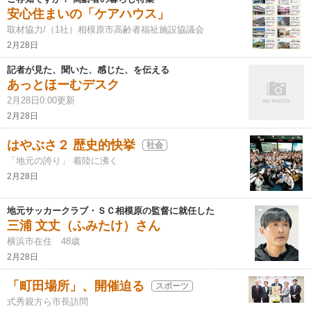
安心住まいの「ケアハウス」
取材協力/（1社）相模原市高齢者福祉施設協議会
2月28日
記者が見た、聞いた、感じた、を伝える
あっとほーむデスク
2月28日0:00更新
2月28日
はやぶさ２ 歴史的快挙
社会
「地元の誇り」 着陸に沸く
2月28日
地元サッカークラブ・ＳＣ相模原の監督に就任した
三浦 文丈（ふみたけ）さん
横浜市在住 48歳
2月28日
「町田場所」、開催迫る
スポーツ
式秀親方ら市長訪問