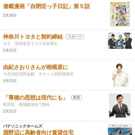
連載漫画「自閉症っ子日記」第５話
2月28日
神奈川トヨタと契約締結
スポーツ
ＳＣ 市内全店でコラボ企画も
2月21日
由紀さおりさんが相模原に
４月19日市民会館 チケット好評発売中
2月21日
「尊徳の思想は現代にも」
教育
松沢氏、地域講演会で熱弁
2月21日
パナソニックホームズ
淵野辺に高齢者向け賃貸住宅