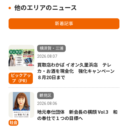
他のエリアのニュース
新着記事
横須賀・三浦
2026.08.07
買取店わかば イオン久里浜店 テレ
カ・お酒を現金化 強化キャンペーン
ピックアッ
８月20日まで
プ（PR）
鶴見区
2026.08.06
地元奉仕団体 新会長の横顔 Vol.3 和
の奉仕で１つの目標へ
社会