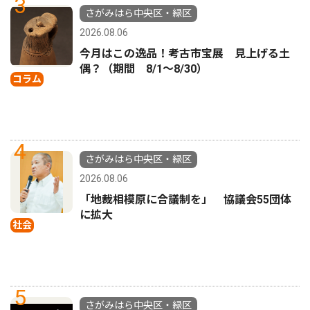
3
さがみはら中央区・緑区
2026.08.06
今月はこの逸品！考古市宝展 見上げる土
偶？（期間 8/1〜8/30）
コラム
4
さがみはら中央区・緑区
2026.08.06
「地裁相模原に合議制を」 協議会55団体
に拡大
社会
5
さがみはら中央区・緑区