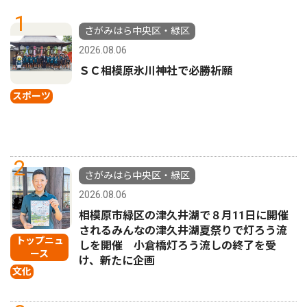
1
さがみはら中央区・緑区
2026.08.06
ＳＣ相模原氷川神社で必勝祈願
スポーツ
2
さがみはら中央区・緑区
2026.08.06
相模原市緑区の津久井湖で８月11日に開催
されるみんなの津久井湖夏祭りで灯ろう流
トップニュ
しを開催 小倉橋灯ろう流しの終了を受
ース
け、新たに企画
文化