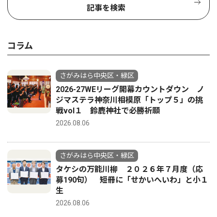
記事を検索
コラム
さがみはら中央区・緑区
2026-27WEリーグ開幕カウントダウン ノ
ジマステラ神奈川相模原「トップ５」の挑
戦vol１ 鈴鹿神社で必勝祈願
2026.08.06
さがみはら中央区・緑区
タケシの万能川柳 ２０２６年７月度（応
募190句） 短冊に「せかいへいわ」と小１
生
2026.08.06