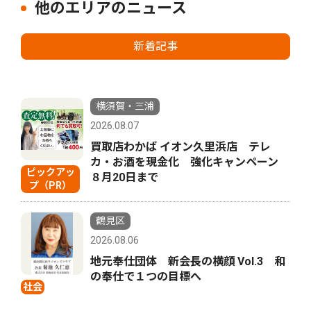
他のエリアのニュース
新着記事
横須賀・三浦
2026.08.07
買取店わかば イオン久里浜店 テレ
カ・お酒を現金化 強化キャンペーン
ピックアッ
８月20日まで
プ（PR）
鶴見区
2026.08.06
地元奉仕団体 新会長の横顔 Vol.3 和
の奉仕で１つの目標へ
社会