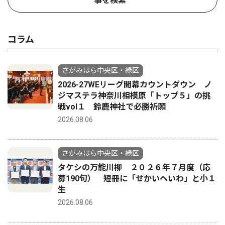
事を検索
コラム
さがみはら中央区・緑区
2026-27WEリーグ開幕カウントダウン ノ
ジマステラ神奈川相模原「トップ５」の挑
戦vol１ 鈴鹿神社で必勝祈願
2026.08.06
さがみはら中央区・緑区
タケシの万能川柳 ２０２６年７月度（応
募190句） 短冊に「せかいへいわ」と小１
生
2026.08.06