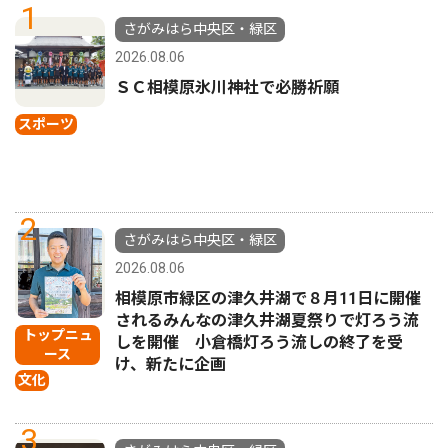
1
さがみはら中央区・緑区
2026.08.06
ＳＣ相模原氷川神社で必勝祈願
スポーツ
2
さがみはら中央区・緑区
2026.08.06
相模原市緑区の津久井湖で８月11日に開催
されるみんなの津久井湖夏祭りで灯ろう流
トップニュ
しを開催 小倉橋灯ろう流しの終了を受
ース
け、新たに企画
文化
3