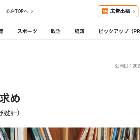
広告出稿
総合TOPへ
育
スポーツ
政治
経済
ピックアップ（P
公開日：2024
求め
野設計）