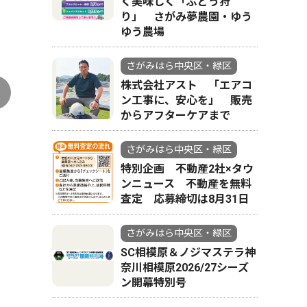
く美味しく「ぶどう狩
り」 さがみ夢農園・ゆう
縁ＪＯＹとともに神奈川建築コンクールで入
ゆう農場
さがみはら中央区・緑区
株式会社アスト 「エアコ
ン工事に、安心を」 販売
からアフターケアまで
さがみはら中央区・緑区
特別企画 不動産2社×タウ
ンニュース 不動産を無料
査定 応募締切は8月31日
さがみはら中央区・緑区
SC相模原＆ノジマステラ神
奈川相模原2026/27シーズ
ン開幕特別号