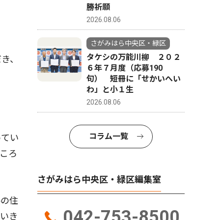
勝祈願
2026.08.06
さがみはら中央区・緑区
タケシの万能川柳 ２０２
だき、
６年７月度（応募190
句） 短冊に「せかいへい
わ」と小１生
2026.08.06
コラム一覧
めてい
ころ
さがみはら中央区・緑区編集室
終の住
042-753-8500
ていき