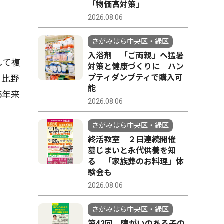
「物価高対策」
2026.08.06
さがみはら中央区・緑区
入浴剤 「ご両親」へ猛暑
して複
対策と健康づくりに ハン
プティダンプティで購入可
日比野
能
5年来
2026.08.06
さがみはら中央区・緑区
終活教室 ２日連続開催
墓じまいと永代供養を知
る 「家族葬のお料理」体
験会も
2026.08.06
さがみはら中央区・緑区
第42回 障がいのある子の