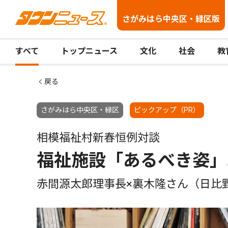
さがみはら中央区・緑区版
すべて
トップニュース
文化
社会
教
戻る
さがみはら中央区・緑区
ピックアップ（PR）
相模福祉村新春恒例対談
福祉施設「あるべき姿」
赤間源太郎理事長×裏木隆さん（日比