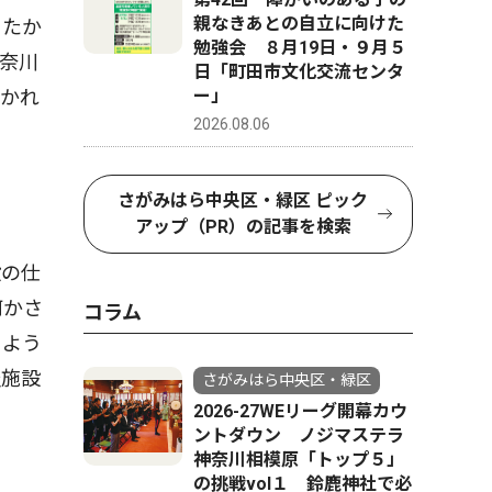
親なきあとの自立に向けた
ったか
勉強会 ８月19日・９月５
奈川
日「町田市文化交流センタ
。かれ
ー」
2026.08.06
さがみはら中央区・緑区 ピック
アップ（PR）の記事を検索
設の仕
何かさ
コラム
うよう
祉施設
さがみはら中央区・緑区
2026-27WEリーグ開幕カウ
ントダウン ノジマステラ
神奈川相模原「トップ５」
の挑戦vol１ 鈴鹿神社で必