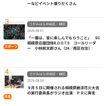
ーなどイベント盛りだくさん
3
さがみはら中央区・緑区
2026.08.01
「一番は、皆に楽しんでもらうこと」 SC
相模原応援団体R.O.O.T.S コールリーダ
スポーツ
ー 小林航太郎さん（24／南区在住）
4
さがみはら中央区・緑区
2026.08.04
９月５日に開催される相模原納涼花火大会
の実行委員長がラジオ出演 ＰＲに奔走
社会