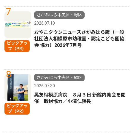
7
さがみはら中央区・緑区
2026.07.10
おやこタウンニュースさがみはら版（一般
社団法人相模原市幼稚園・認定こども園協
ピックアッ
会 協力）2026年7月号
プ（PR）
8
さがみはら中央区・緑区
2026.07.30
晃友相模原病院 ８月３日 新館内覧会を開
催 取材協力／小澤仁院長
ピックアッ
プ（PR）