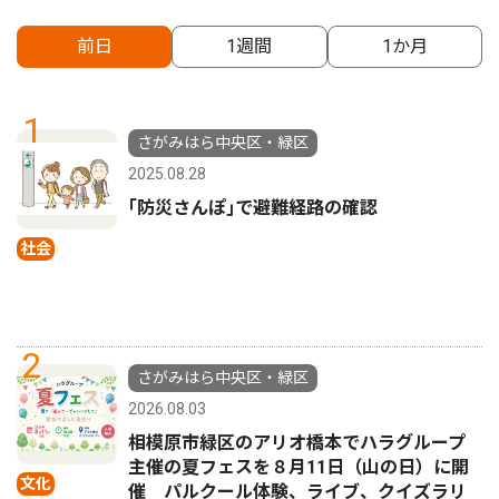
前日
1週間
1か月
1
さがみはら中央区・緑区
2025.08.28
｢防災さんぽ｣で避難経路の確認
社会
2
さがみはら中央区・緑区
2026.08.03
相模原市緑区のアリオ橋本でハラグループ
主催の夏フェスを８月11日（山の日）に開
文化
催 パルクール体験、ライブ、クイズラリ