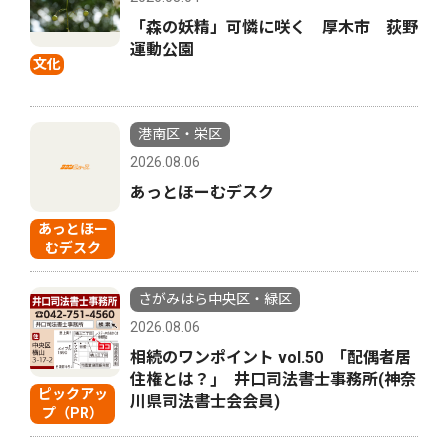
「森の妖精」可憐に咲く 厚木市 荻野
運動公園
文化
港南区・栄区
2026.08.06
あっとほーむデスク
あっとほー
むデスク
さがみはら中央区・緑区
2026.08.06
相続のワンポイント vol.50 ｢配偶者居
住権とは？｣ 井口司法書士事務所(神奈
ピックアッ
川県司法書士会会員)
プ（PR）