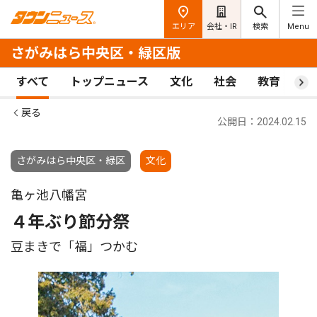
エリア
会社・IR
検索
Menu
さがみはら中央区・緑区版
すべて
トップニュース
文化
社会
教育
ス
戻る
公開日：2024.02.15
さがみはら中央区・緑区
文化
亀ヶ池八幡宮
４年ぶり節分祭
豆まきで「福」つかむ