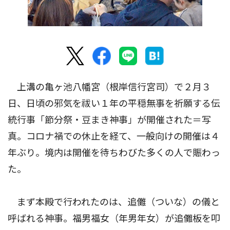
上溝の亀ヶ池八幡宮（根岸信行宮司）で２月３
日、日頃の邪気を祓い１年の平穏無事を祈願する伝
統行事「節分祭・豆まき神事」が開催された＝写
真。コロナ禍での休止を経て、一般向けの開催は４
年ぶり。境内は開催を待ちわびた多くの人で賑わっ
た。
まず本殿で行われたのは、追儺（ついな）の儀と
呼ばれる神事。福男福女（年男年女）が追儺板を叩