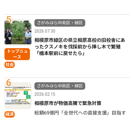
5
さがみはら中央区・緑区
2026.07.30
相模原市緑区の県立相原高校の旧校舎にあ
ったクスノキを伐採前から挿し木で繁殖
トップニュ
「橋本駅前に戻せたら」
ース
社会
6
さがみはら中央区・緑区
2026.02.15
相模原市が物価高騰で緊急対策
総額69億円「全世代への直接支援」目指す
経済