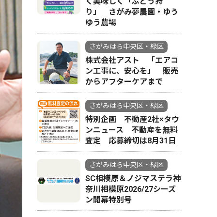
く美味しく「ぶどう狩
り」 さがみ夢農園・ゆう
ゆう農場
さがみはら中央区・緑区
株式会社アスト 「エアコ
ン工事に、安心を」 販売
からアフターケアまで
さがみはら中央区・緑区
特別企画 不動産2社×タウ
ンニュース 不動産を無料
査定 応募締切は8月31日
さがみはら中央区・緑区
SC相模原＆ノジマステラ神
奈川相模原2026/27シーズ
ン開幕特別号