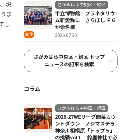
し、現
さがみはら中央区・緑区
市立博物館 プラネタリウ
ありま
ム新愛称に きらぼし ＦＧ
てし
が命名権
文化
2026.07.30
さがみはら中央区・緑区 トップ
ニュースの記事を検索
コラム
さがみはら中央区・緑区
2026-27WEリーグ開幕カウ
ントダウン ノジマステラ
神奈川相模原「トップ５」
の挑戦vol１ 鈴鹿神社で必