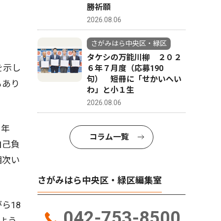
勝祈願
2026.08.06
さがみはら中央区・緑区
タケシの万能川柳 ２０２
を示し
６年７月度（応募190
句） 短冊に「せかいへい
もあり
わ」と小１生
2026.08.06
６年
コラム一覧
自己負
相次い
さがみはら中央区・緑区編集室
ら18
042-753-8500
よう