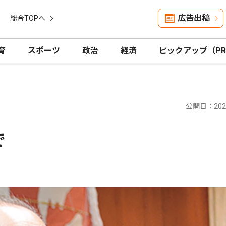
広告出稿
総合TOPへ
育
スポーツ
政治
経済
ピックアップ（P
公開日：2026
で