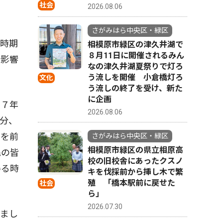
社会
2026.08.06
さがみはら中央区・緑区
の時期
相模原市緑区の津久井湖で
８月11日に開催されるみん
の影響
なの津久井湖夏祭りで灯ろ
う流しを開催 小倉橋灯ろ
文化
う流しの終了を受け、新た
に企画
２７年
2026.08.06
分、
とを前
さがみはら中央区・緑区
相模原市緑区の県立相原高
民の皆
校の旧校舎にあったクスノ
得る時
キを伐採前から挿し木で繁
殖 「橋本駅前に戻せた
社会
ら」
2026.07.30
まし