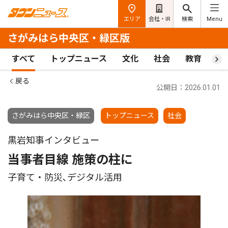
エリア
会社・IR
検索
Menu
さがみはら中央区・緑区版
すべて
トップニュース
文化
社会
教育
ス
戻る
公開日：2026.01.01
さがみはら中央区・緑区
トップニュース
社会
黒岩知事インタビュー
当事者目線 施策の柱に
子育て・防災､デジタル活用