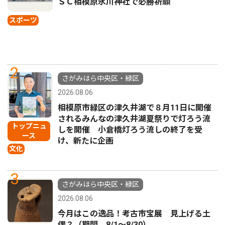
ＳＣ相模原氷川神社で必勝祈願
スポーツ
2
さがみはら中央区・緑区
2026.08.06
相模原市緑区の津久井湖で８月11日に開催
されるみんなの津久井湖夏祭りで灯ろう流
トップニュ
しを開催 小倉橋灯ろう流しの終了を受
ース
け、新たに企画
文化
3
さがみはら中央区・緑区
2026.08.06
今月はこの逸品！考古市宝展 見上げる土
偶？（期間 8/1〜8/30）