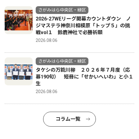
さがみはら中央区・緑区
2026-27WEリーグ開幕カウントダウン ノ
ジマステラ神奈川相模原「トップ５」の挑
戦vol１ 鈴鹿神社で必勝祈願
2026.08.06
さがみはら中央区・緑区
タケシの万能川柳 ２０２６年７月度（応
募190句） 短冊に「せかいへいわ」と小１
生
2026.08.06
コラム一覧