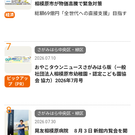
相模原市が物価高騰で緊急対策
総額69億円「全世代への直接支援」目指す
経済
7
さがみはら中央区・緑区
2026.07.10
おやこタウンニュースさがみはら版（一般
社団法人相模原市幼稚園・認定こども園協
ピックアッ
会 協力）2026年7月号
プ（PR）
8
さがみはら中央区・緑区
2026.07.30
晃友相模原病院 ８月３日 新館内覧会を開