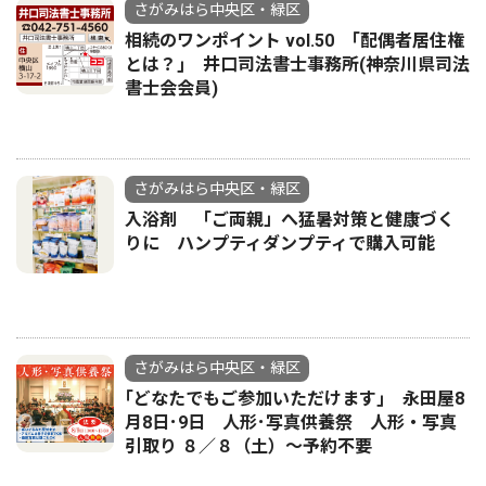
さがみはら中央区・緑区
相続のワンポイント vol.50 ｢配偶者居住権
とは？｣ 井口司法書士事務所(神奈川県司法
書士会会員)
さがみはら中央区・緑区
入浴剤 「ご両親」へ猛暑対策と健康づく
りに ハンプティダンプティで購入可能
さがみはら中央区・緑区
｢どなたでもご参加いただけます｣ 永田屋8
月8日･9日 人形･写真供養祭 人形・写真
引取り ８／８（土）〜予約不要