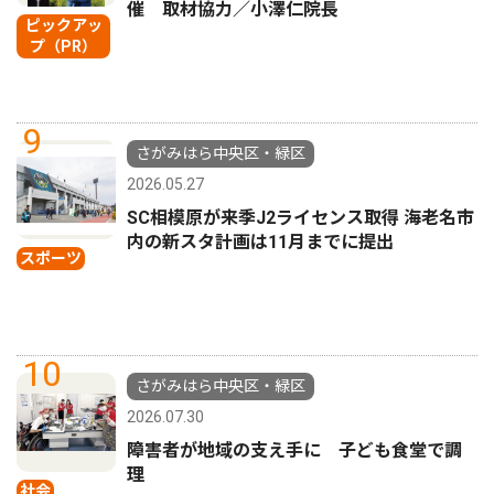
催 取材協力／小澤仁院長
ピックアッ
プ（PR）
9
さがみはら中央区・緑区
2026.05.27
SC相模原が来季J2ライセンス取得 海老名市
内の新スタ計画は11月までに提出
スポーツ
10
さがみはら中央区・緑区
2026.07.30
障害者が地域の支え手に 子ども食堂で調
理
社会