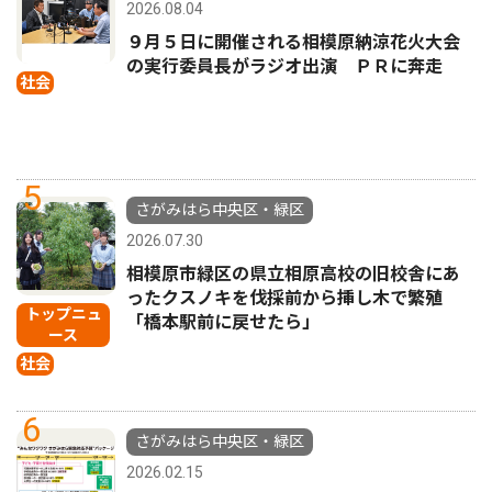
2026.08.04
９月５日に開催される相模原納涼花火大会
の実行委員長がラジオ出演 ＰＲに奔走
社会
5
さがみはら中央区・緑区
2026.07.30
相模原市緑区の県立相原高校の旧校舎にあ
ったクスノキを伐採前から挿し木で繁殖
トップニュ
「橋本駅前に戻せたら」
ース
社会
6
さがみはら中央区・緑区
2026.02.15