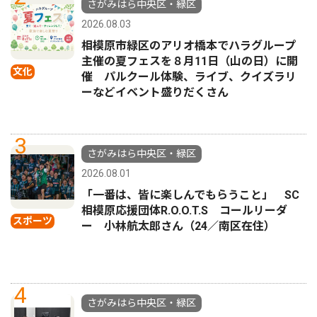
さがみはら中央区・緑区
2026.08.03
相模原市緑区のアリオ橋本でハラグループ
主催の夏フェスを８月11日（山の日）に開
文化
催 パルクール体験、ライブ、クイズラリ
ーなどイベント盛りだくさん
3
さがみはら中央区・緑区
2026.08.01
「一番は、皆に楽しんでもらうこと」 SC
相模原応援団体R.O.O.T.S コールリーダ
スポーツ
ー 小林航太郎さん（24／南区在住）
4
さがみはら中央区・緑区