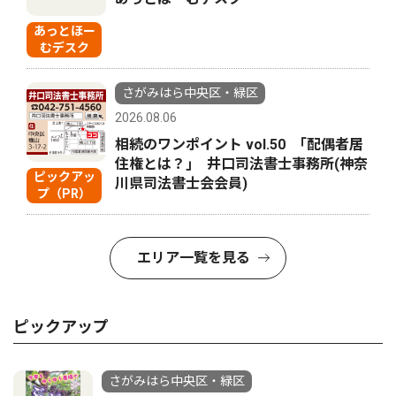
あっとほー
むデスク
さがみはら中央区・緑区
2026.08.06
相続のワンポイント vol.50 ｢配偶者居
住権とは？｣ 井口司法書士事務所(神奈
ピックアッ
川県司法書士会会員)
プ（PR）
エリア一覧を見る
ピックアップ
さがみはら中央区・緑区