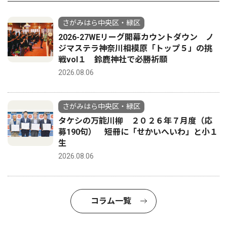
さがみはら中央区・緑区
2026-27WEリーグ開幕カウントダウン ノ
ジマステラ神奈川相模原「トップ５」の挑
戦vol１ 鈴鹿神社で必勝祈願
2026.08.06
さがみはら中央区・緑区
タケシの万能川柳 ２０２６年７月度（応
募190句） 短冊に「せかいへいわ」と小１
生
2026.08.06
コラム一覧