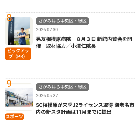
8
さがみはら中央区・緑区
2026.07.30
晃友相模原病院 ８月３日 新館内覧会を開
催 取材協力／小澤仁院長
ピックアッ
プ（PR）
9
さがみはら中央区・緑区
2026.05.27
SC相模原が来季J2ライセンス取得 海老名市
内の新スタ計画は11月までに提出
スポーツ