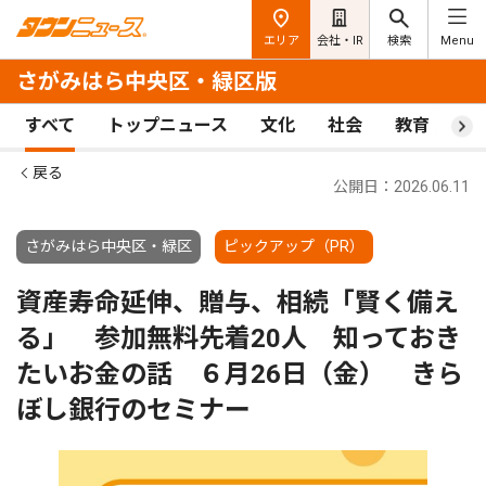
エリア
会社・IR
検索
Menu
さがみはら中央区・緑区版
すべて
トップニュース
文化
社会
教育
ス
戻る
公開日：2026.06.11
さがみはら中央区・緑区
ピックアップ（PR）
資産寿命延伸、贈与、相続「賢く備え
る」 参加無料先着20人 知っておき
たいお金の話 ６月26日（金） きら
ぼし銀行のセミナー