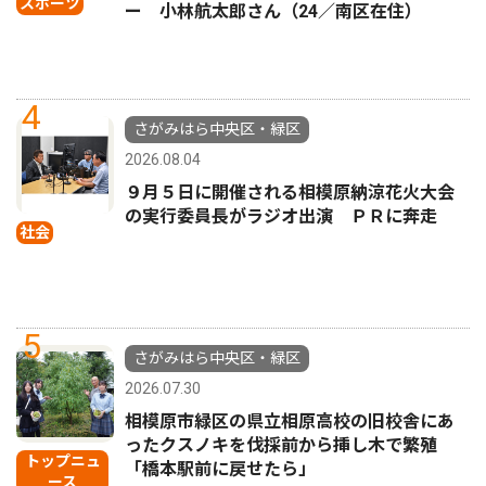
スポーツ
ー 小林航太郎さん（24／南区在住）
4
さがみはら中央区・緑区
2026.08.04
９月５日に開催される相模原納涼花火大会
の実行委員長がラジオ出演 ＰＲに奔走
社会
5
さがみはら中央区・緑区
2026.07.30
相模原市緑区の県立相原高校の旧校舎にあ
ったクスノキを伐採前から挿し木で繁殖
トップニュ
「橋本駅前に戻せたら」
ース