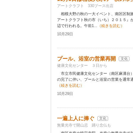
アートクラフト 330ブース出店
相模大野の秋の一大イベント、南区区制施
アートクラフト秋の市（いち）２０１５』が
辺で行われる。午前1...
（続きを読む）
10月29日
プール、浴室の営業再開
文化
健康文化センター ３日から
市立市民健康文化センター（南区麻溝台）
の完了に伴い、プールと浴室の営業を通常通
（続きを読む）
10月29日
一遍上人に捧ぐ
文化
無量光寺で開山忌 踊り念仏も