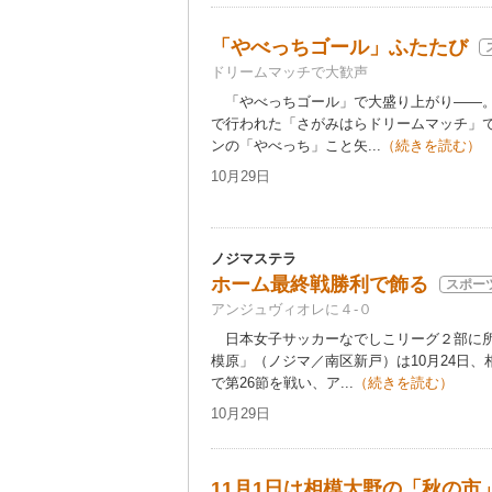
「やべっちゴール」ふたたび
ドリームマッチで大歓声
「やべっちゴール」で大盛り上がり――。
で行われた「さがみはらドリームマッチ」
ンの「やべっち」こと矢...
（続きを読む）
10月29日
ノジマステラ
ホーム最終戦勝利で飾る
スポー
アンジュヴィオレに４-０
日本女子サッカーなでしこリーグ２部に所
模原」（ノジマ／南区新戸）は10月24日
で第26節を戦い、ア...
（続きを読む）
10月29日
11月1日は相模大野の「秋の市