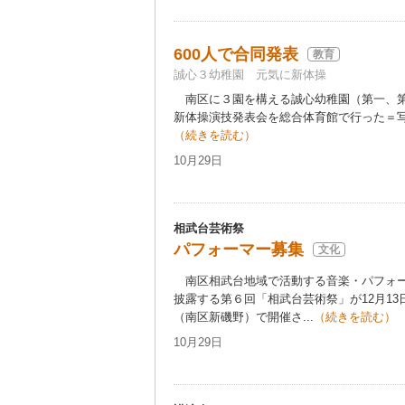
600人で合同発表
教育
誠心３幼稚園 元気に新体操
南区に３園を構える誠心幼稚園（第一、第二
新体操演技発表会を総合体育館で行った＝写
（続きを読む）
10月29日
相武台芸術祭
パフォーマー募集
文化
南区相武台地域で活動する音楽・パフォー
披露する第６回「相武台芸術祭」が12月1
（南区新磯野）で開催さ...
（続きを読む）
10月29日