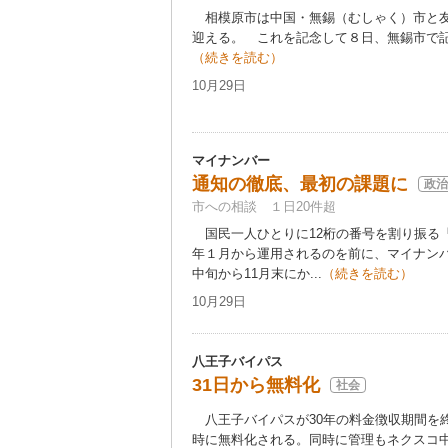
相模原市は中国・無錫（むしゃく）市と友
迎える。 これを記念して８日、無錫市で記
（続きを読む）
10月29日
マイナンバー
通知の徹底、最初の課題に
政治
市への相談 １日20件超
国民一人ひとりに12桁の番号を割り振る
年１月から運用されるのを前に、マイナンバ
中旬から11月末にか...
（続きを読む）
10月29日
八王子バイパス
31日から無料化
社会
八王子バイパスが30年の料金徴収期間を終
時に無料化される。同時に管理もネクスコ