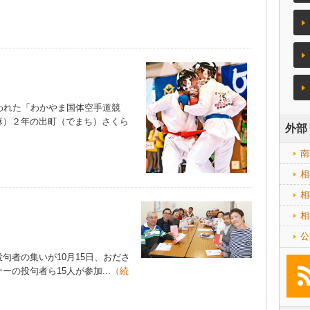
われた「わかやま国体空手道競
麻）２年の出町（でまち）さくら
外部
南
相
相
相
公
者の集いが10月15日、おださ
の投句者ら15人が参加...
（続