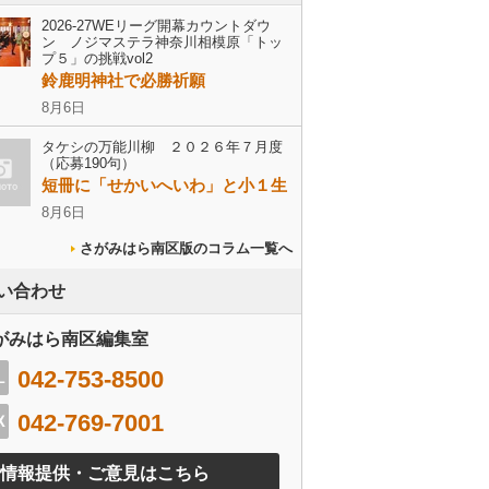
2026-27WEリーグ開幕カウントダウ
ン ノジマステラ神奈川相模原「トッ
プ５」の挑戦vol2
鈴鹿明神社で必勝祈願
8月6日
タケシの万能川柳 ２０２６年７月度
（応募190句）
短冊に「せかいへいわ」と小１生
8月6日
さがみはら南区版のコラム一覧へ
い合わせ
がみはら南区編集室
042-753-8500
042-769-7001
情報提供・ご意見はこちら