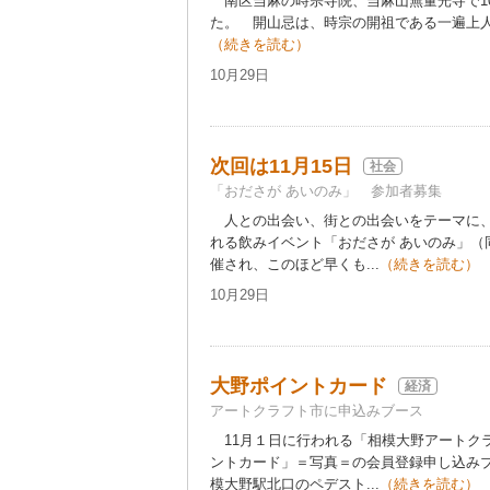
南区当麻の時宗寺院、当麻山無量光寺で10
た。 開山忌は、時宗の開祖である一遍上人
（続きを読む）
10月29日
次回は11月15日
社会
「おださが あいのみ」 参加者募集
人との出会い、街との出会いをテーマに、
れる飲みイベント「おださが あいのみ」（
催され、このほど早くも...
（続きを読む）
10月29日
大野ポイントカード
経済
アートクラフト市に申込みブース
11月１日に行われる「相模大野アートク
ントカード」＝写真＝の会員登録申し込み
模大野駅北口のペデスト...
（続きを読む）