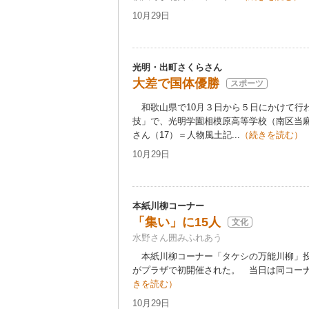
10月29日
光明・出町さくらさん
大差で国体優勝
スポーツ
和歌山県で10月３日から５日にかけて行
技」で、光明学園相模原高等学校（南区当
さん（17）＝人物風土記...
（続きを読む）
10月29日
本紙川柳コーナー
「集い」に15人
文化
水野さん囲みふれあう
本紙川柳コーナー「タケシの万能川柳」投句
がプラザで初開催された。 当日は同コーナー
きを読む）
10月29日