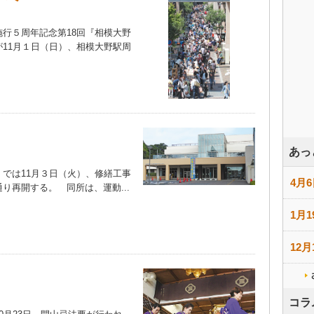
行５周年記念第18回『相模大野
11月１日（日）、相模大野駅周
あっ
では11月３日（火）、修繕工事
4月6
り再開する。 同所は、運動...
1月1
12月
コラ