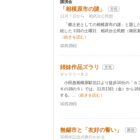
講演会
「相模原市の謎」
文化
11月７日から 相武台公民館
「郷土史としての相模原市の謎」と題した
続した３回の土曜日、相武台公民館（南区新
（続きを読む）
10月29日
姉妹作品ズラリ
文化
ギャラリーＲ２
小田急相模原駅北口より徒歩10分の「カ
６の18の５）では、11月13日（金）から
する。...
（続きを読む）
10月29日
無錫市と「友好の誓い」
政治
30周年記念式典行われる