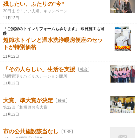
残したい、ふたりの”今”
30日まで「いい夫婦」キャンペーン
11月12日
「ご実家のトイレリフォームも承ります」 即日施工も可
能
超節水トイレと温水洗浄暖房便座のセッ
トが特別価格
11月12日
「その人らしい」生活を支援
社会
訪問看護リハビリステーション開所
11月12日
大賞、準大賞が決定
経済
第12回「相模原お店大賞」
11月12日
市の公共施設該当なし
社会