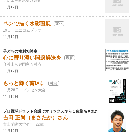
くい工事問題受け調査
11月12日
ペンで描く水彩画展
文化
19日 ユニコムプラザ
11月12日
子どもの権利相談室
心に寄り添い問題解決を
教育
弁護士ら専門家も対応
11月12日
もっと輝く南区に
社会
11月28日 プレゼン大会
11月12日
プロ野球ドラフト会議でオリックスから１位指名された
吉田 正尚（まさたか）さん
青山学院大学4年 22歳
11月12日