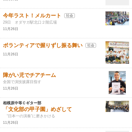
今年ラスト！メルカート
社会
29日 オダサガ駅北口２階広場
11月26日
ボランティアで握りずし振る舞い
社会
11月26日
障がい児でチアチーム
全国で演技披露目指す
11月26日
相模原中等Ｃギター部
「文化部の甲子園」めざして
“日本一の演奏”に磨きかける
11月26日