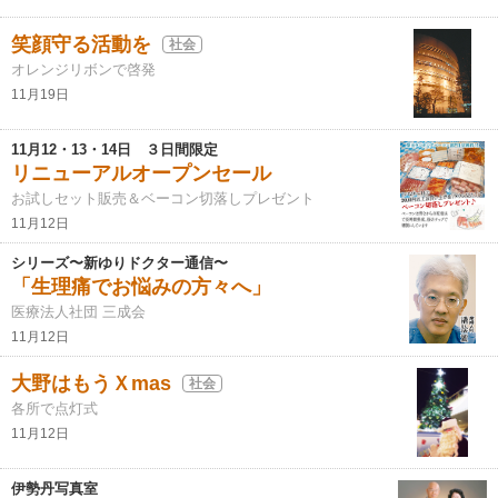
笑顔守る活動を
社会
オレンジリボンで啓発
11月19日
11月12・13・14日 ３日間限定
リニューアルオープンセール
お試しセット販売＆ベーコン切落しプレゼント
11月12日
シリーズ〜新ゆりドクター通信〜
「生理痛でお悩みの方々へ」
医療法人社団 三成会
11月12日
大野はもうＸmas
社会
各所で点灯式
11月12日
伊勢丹写真室