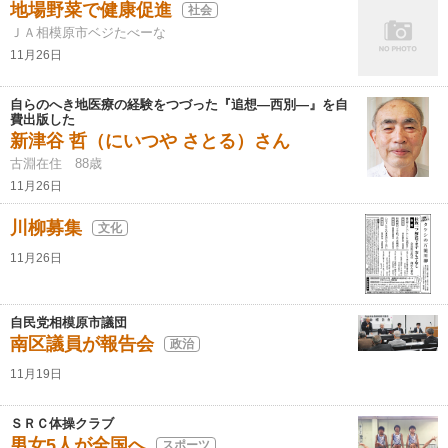
地場野菜で健康促進
社会
ＪＡ相模原市ベジたべーな
11月26日
自らのへき地医療の経験をつづった『追想―西別―』を自
費出版した
新津谷 哲（にいつや さとる）さん
古淵在住 88歳
11月26日
川柳募集
文化
11月26日
自民党相模原市議団
南区議員が報告会
政治
11月19日
ＳＲＣ体操クラブ
男女5人が全国へ
スポーツ