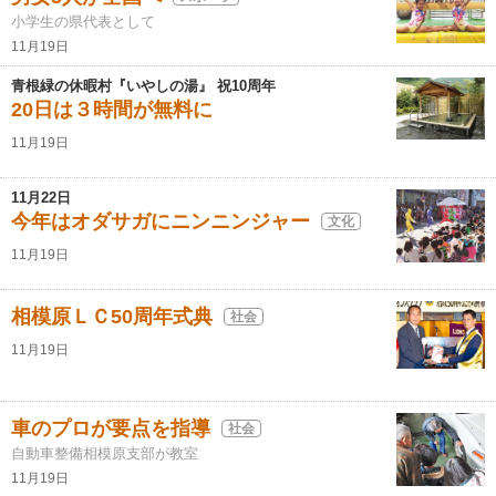
小学生の県代表として
11月19日
青根緑の休暇村『いやしの湯』 祝10周年
20日は３時間が無料に
11月19日
11月22日
今年はオダサガにニンニンジャー
文化
11月19日
相模原ＬＣ50周年式典
社会
11月19日
車のプロが要点を指導
社会
自動車整備相模原支部が教室
11月19日