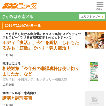
メニュ
さがみはら南区版
エリアトップへ
ー
2015年11月の記事一覧
ＴＶも注目し続ける痩身道のカリスマ奥義”スピリティウ
スセラピー”で ＪＲ古淵駅徒歩１分ビヒトジャパン
ボディ「痩活」、今年を総括！しわもた
るみも「筋活」でハリ・弾力復活！
11月26日
税理士による
相続対策「今年分の非課税枠は使い切り
ましたか」など
12月７日 小田急ホテルセンチュリー相模大野
11月26日
食物アレルギー患者向け
講演と調理実習
11月26日