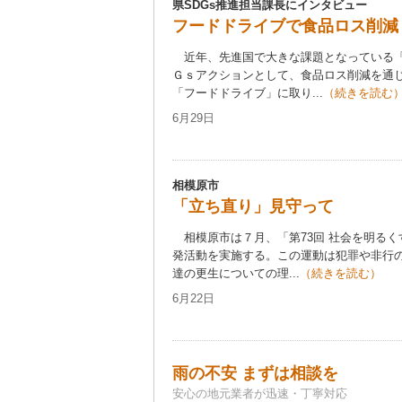
県SDGs推進担当課長にインタビュー
フードドライブで食品ロス削減
近年、先進国で大きな課題となっている「
Ｇｓアクションとして、食品ロス削減を通
「フードドライブ」に取り...
（続きを読む
6月29日
相模原市
「立ち直り」見守って
相模原市は７月、「第73回 社会を明るく
発活動を実施する。この運動は犯罪や非行
達の更生についての理...
（続きを読む）
6月22日
雨の不安 まずは相談を
安心の地元業者が迅速・丁寧対応