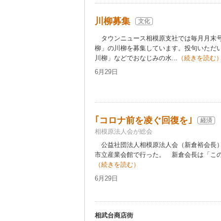
川柳募集
文化
タウンニュース相模原支社では毎月月末号
柳」の川柳を募集しています。投句いただ
川柳」などでおなじみの水...
（続きを読む
6月29日
｢コロナ前を凌ぐ回復を｣
経済
相模原法人会が総会
公益社団法人相模原法人会（新倉裕会長）は
市立産業会館で行った。 新倉会長は「この
（続きを読む）
6月29日
相武台商店街