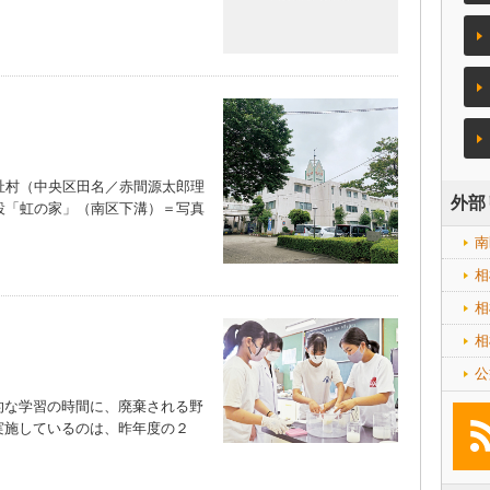
祉村（中央区田名／赤間源太郎理
外部
設「虹の家」（南区下溝）＝写真
南
相
相
相
公
な学習の時間に、廃棄される野
実施しているのは、昨年度の２