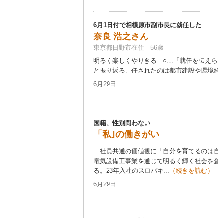
6月1日付で相模原市副市長に就任した
奈良 浩之さん
東京都日野市在住 56歳
明るく楽しくやりきる ○…「就任を伝え
と振り返る。任されたのは都市建設や環境経済
6月29日
国籍、性別問わない
「私｣の働きがい
社員共通の価値観に「自分を育てるのは自
電気設備工事業を通じて明るく輝く社会を
る。23年入社のスロバキ...
（続きを読む）
6月29日