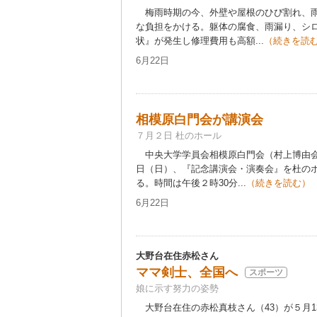
梅雨時期の今、外壁や屋根のひび割れ、雨
な負担をかける。躯体の腐食、雨漏り、シ
状』が発生し修理費用も高額...
（続きを読
6月22日
相模原白門会が講演会
７月２日 杜のホール
中央大学学員会相模原白門会（村上博由会
日（日）、『記念講演会・演奏会』を杜の
る。時間は午後２時30分...
（続きを読む）
6月22日
大野台在住赤松さん
ママ剣士、全国へ
スポーツ
娘に示す努力の姿勢
大野台在住の赤松真枝さん（43）が５月1