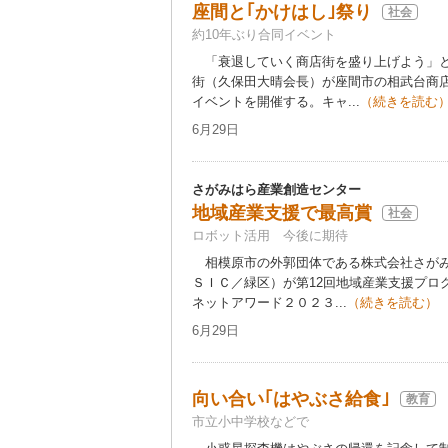
座間と｢かけはし｣祭り
社会
約10年ぶり合同イベント
「衰退していく商店街を盛り上げよう」と
街（久保田大晴会長）が座間市の相武台商
イベントを開催する。キャ...
（続きを読む
6月29日
さがみはら産業創造センター
地域産業支援で最高賞
社会
ロボット活用 今後に期待
相模原市の外郭団体である株式会社さがみ
ＳＩＣ／緑区）が第12回地域産業支援プロ
ネットアワード２０２３...
（続きを読む）
6月29日
向い合い｢はやぶさ給食｣
教育
市立小中学校などで