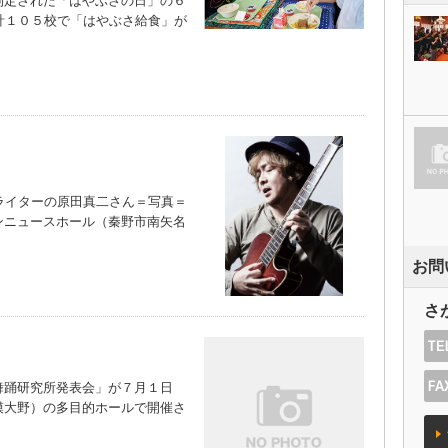
定された「はやぶさの日」の６
計１０５校で「はやぶさ給食」が
ライターの原田真二さん＝写真＝
ンニュースホール（秦野市南矢名
お問
さ
踊研究所発表会」が７月１日
模大野）の多目的ホールで開催さ