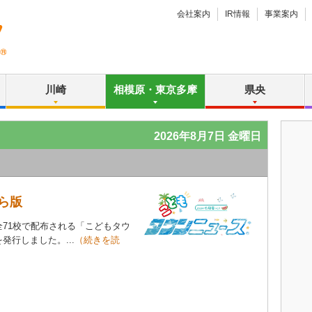
会社案内
IR情報
事業案内
川崎
相模原・東京多摩
県央
2026年8月7日 金曜日
ら版
71校で配布される「こどもタウ
発行しました。...
（続きを読