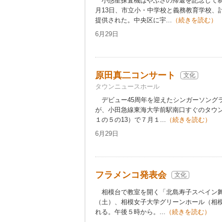
小惑星探査機はやぶさの帰還を記念して制
月13日、市立小・中学校と義務教育学校、
提供された。中央区に宇...
（続きを読む）
6月29日
原田真二コンサート
文化
タウンニュースホール
デビュー45周年を迎えたシンガーソング
が、小田急線東海大学前駅南口すぐのタウ
１の５の13）で７月１...
（続きを読む）
6月29日
フラメンコ発表会
文化
相模台で教室を開く「北島寿子スペイン舞
（土）、相模女子大学グリーンホール（相
れる。午後５時から。...
（続きを読む）