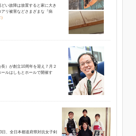
どい故障は放置すると家に大き
ロアリ被害などさまざまな『病
む）
長）が創立10周年を迎え７月２
ホールはしもとホールで開催す
3日、全日本都道府県対抗女子剣