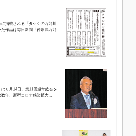
に掲載される「タケシの万能川
いた作品は毎日新聞「仲畑流万能
）
６月14日、第11回通常総会を
数年、新型コロナ感染拡大...