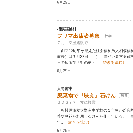
6月29日
相模福祉村
フリマ出店者募集
社会
７月 支援施設で
創立40周年を迎えた社会福祉法人相模福
事長）は７月22日（土）、障がい者支援施
＝の広場で「虹の家・...
（続きを読む）
6月29日
大野南中
廃棄物で『映え』石けん
教育
ＳＤＧｓテーマに授業
相模原市立大野南中学校の３年生が総合的
菜や草花を利用し石けんを作っている。 
年...
（続きを読む）
6月29日