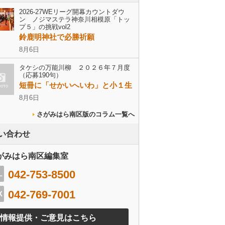
2026-27WEリーグ開幕カウントダウ
ン ノジマステラ神奈川相模原「トッ
プ５」の挑戦vol2
鈴鹿明神社で必勝祈願
8月6日
タケシの万能川柳 ２０２６年７月度
（応募190句）
短冊に「せかいへいわ」と小１生
8月6日
さがみはら南区版のコラム一覧へ
い合わせ
がみはら南区編集室
042-753-8500
042-769-7001
情報提供・ご意見はこちら