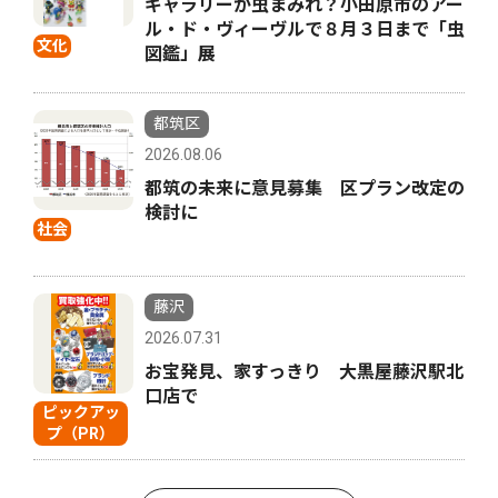
ギャラリーが虫まみれ？小田原市のアー
ル・ド・ヴィーヴルで８月３日まで「虫
文化
図鑑」展
都筑区
2026.08.06
都筑の未来に意見募集 区プラン改定の
検討に
社会
藤沢
2026.07.31
お宝発見、家すっきり 大黒屋藤沢駅北
口店で
ピックアッ
プ（PR）