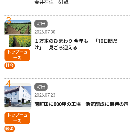
金井在住 61歳
3
町田
2026.07.30
１万本のひまわり 今年も 「10日間だ
け」 見ごろ迎える
トップニュ
ース
社会
4
町田
2026.07.23
南町田に800坪の工場 活気醸成に期待の声
トップニュ
ース
経済