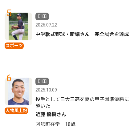
5
町田
2026.07.22
中学軟式野球・新堀さん 完全試合を達成
スポーツ
6
町田
2025.10.09
投手として日大三高を夏の甲子園準優勝に
導いた
人物風土記
近藤 優樹さん
図師町在学 18歳