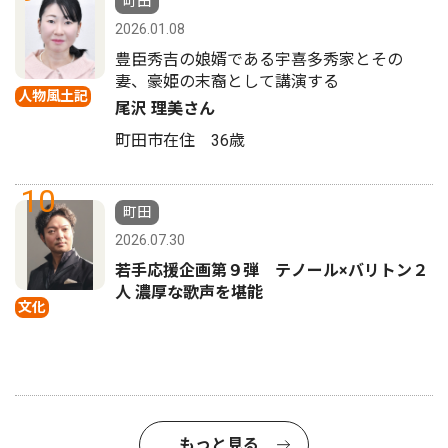
町田
2026.01.08
豊臣秀吉の娘婿である宇喜多秀家とその
妻、豪姫の末裔として講演する
人物風土記
尾沢 理美さん
町田市在住 36歳
10
町田
2026.07.30
若手応援企画第９弾 テノール×バリトン２
人 濃厚な歌声を堪能
文化
もっと見る