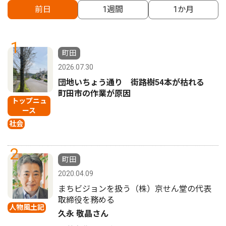
前日
1週間
1か月
1
町田
2026.07.30
団地いちょう通り 街路樹54本が枯れる
町田市の作業が原因
トップニュ
ース
社会
2
町田
2020.04.09
まちビジョンを扱う（株）京せん堂の代表
取締役を務める
人物風土記
久永 敬晶さん