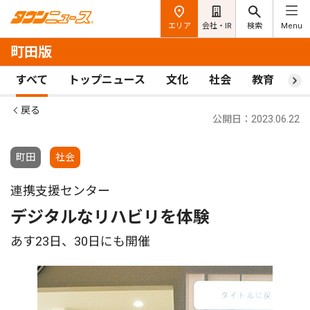
エリア
会社・IR
検索
Menu
町田版
すべて
トップニュース
文化
社会
教育
ス
戻る
公開日：2023.06.22
町田
社会
連携支援センター
デジタルなリハビリを体験
あす23日、30日にも開催