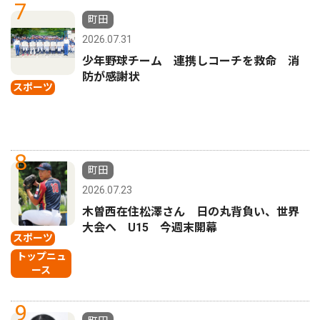
7
町田
2026.07.31
少年野球チーム 連携しコーチを救命 消
防が感謝状
スポーツ
8
町田
2026.07.23
木曽西在住松澤さん 日の丸背負い、世界
大会へ U15 今週末開幕
スポーツ
トップニュ
ース
9