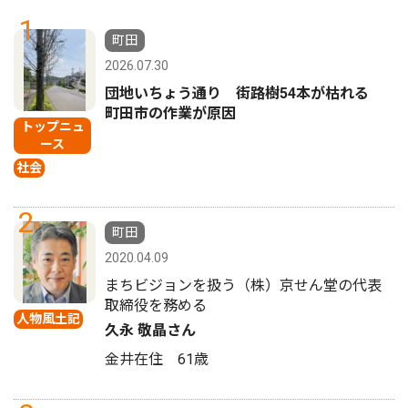
1
町田
2026.07.30
団地いちょう通り 街路樹54本が枯れる
町田市の作業が原因
トップニュ
ース
社会
2
町田
2020.04.09
まちビジョンを扱う（株）京せん堂の代表
取締役を務める
人物風土記
久永 敬晶さん
金井在住 61歳