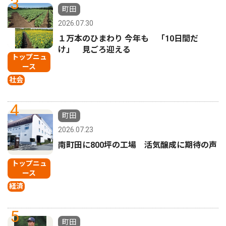
3
町田
2026.07.30
１万本のひまわり 今年も 「10日間だ
け」 見ごろ迎える
トップニュ
ース
社会
4
町田
2026.07.23
南町田に800坪の工場 活気醸成に期待の声
トップニュ
ース
経済
5
町田