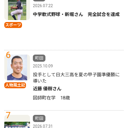
2026.07.22
中学軟式野球・新堀さん 完全試合を達成
スポーツ
6
町田
2025.10.09
投手として日大三高を夏の甲子園準優勝に
導いた
人物風土記
近藤 優樹さん
図師町在学 18歳
7
町田
2026.07.31