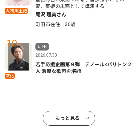
妻、豪姫の末裔として講演する
人物風土記
尾沢 理美さん
町田市在住 36歳
10
町田
2026.07.30
若手応援企画第９弾 テノール×バリトン２
人 濃厚な歌声を堪能
文化
もっと見る