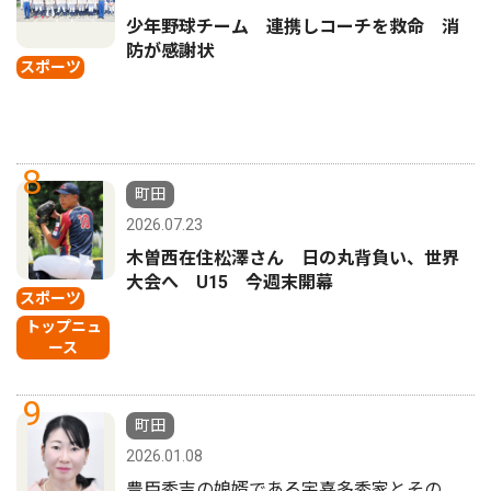
少年野球チーム 連携しコーチを救命 消
防が感謝状
スポーツ
8
町田
2026.07.23
木曽西在住松澤さん 日の丸背負い、世界
大会へ U15 今週末開幕
スポーツ
トップニュ
ース
9
町田
2026.01.08
豊臣秀吉の娘婿である宇喜多秀家とその