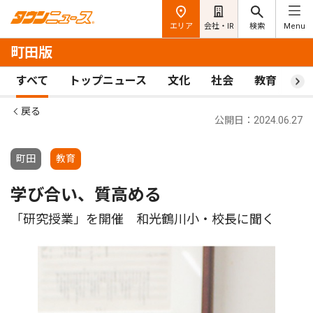
エリア
会社・IR
検索
Menu
町田版
すべて
トップニュース
文化
社会
教育
ス
戻る
公開日：2024.06.27
町田
教育
学び合い、質高める
「研究授業」を開催 和光鶴川小・校長に聞く