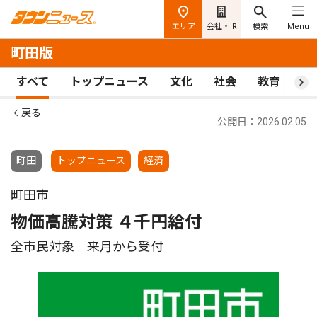
エリア
会社・IR
検索
Menu
町田版
すべて
トップニュース
文化
社会
教育
ス
戻る
公開日：2026.02.05
町田
トップニュース
経済
町田市
物価高騰対策 ４千円給付
全市民対象 来月から受付