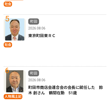
社会
5
町田
2026.08.06
東京町田東ＲＣ
社会
6
町田
2026.08.06
町田市商店会連合会の会長に就任した 鈴
木 創さん 鶴間在勤 51歳
人物風土記