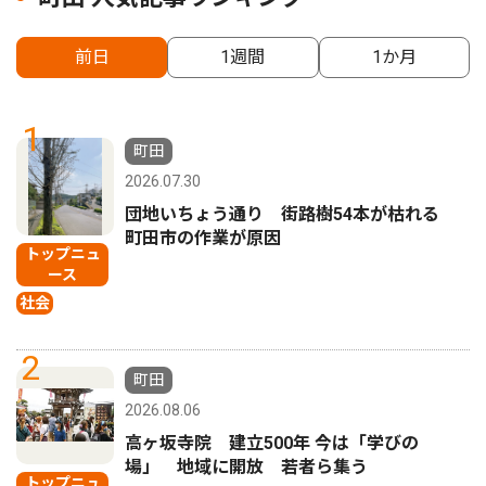
前日
1週間
1か月
1
町田
2026.07.30
団地いちょう通り 街路樹54本が枯れる
町田市の作業が原因
トップニュ
ース
社会
2
町田
2026.08.06
高ヶ坂寺院 建立500年 今は「学びの
場」 地域に開放 若者ら集う
トップニュ