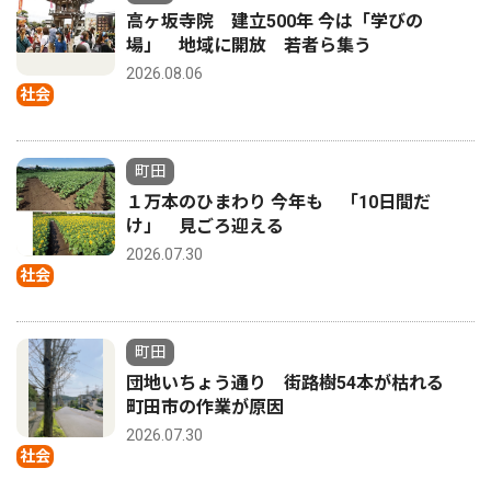
高ヶ坂寺院 建立500年 今は「学びの
場」 地域に開放 若者ら集う
2026.08.06
社会
町田
１万本のひまわり 今年も 「10日間だ
け」 見ごろ迎える
2026.07.30
社会
町田
団地いちょう通り 街路樹54本が枯れる
町田市の作業が原因
2026.07.30
社会