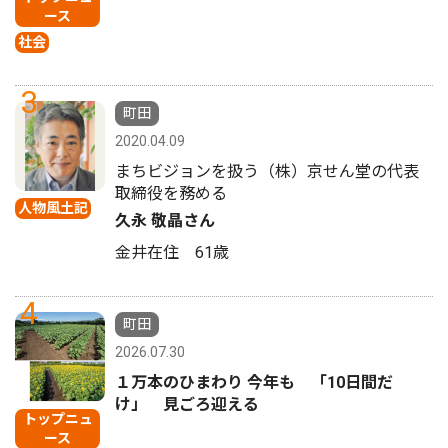
ース
社会
3
町田
2020.04.09
まちビジョンを扱う（株）京せん堂の代表
取締役を務める
人物風土記
久永 敬晶さん
金井在住 61歳
4
町田
2026.07.30
１万本のひまわり 今年も 「10日間だ
け」 見ごろ迎える
トップニュ
ース