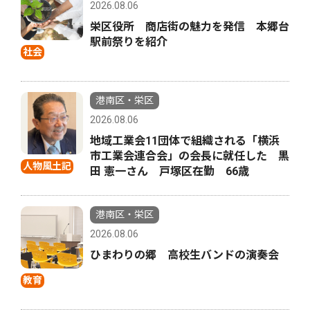
2026.08.06
栄区役所 商店街の魅力を発信 本郷台
駅前祭りを紹介
社会
港南区・栄区
2026.08.06
地域工業会11団体で組織される「横浜
市工業会連合会」の会長に就任した 黒
人物風土記
田 憲一さん 戸塚区在勤 66歳
港南区・栄区
2026.08.06
ひまわりの郷 高校生バンドの演奏会
教育