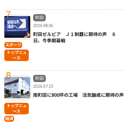
7
町田
2026.08.06
町田ゼルビア Ｊ１制覇に期待の声 ８
日、今季開幕戦
スポーツ
トップニュ
ース
8
町田
2026.07.23
南町田に800坪の工場 活気醸成に期待の声
トップニュ
ース
経済