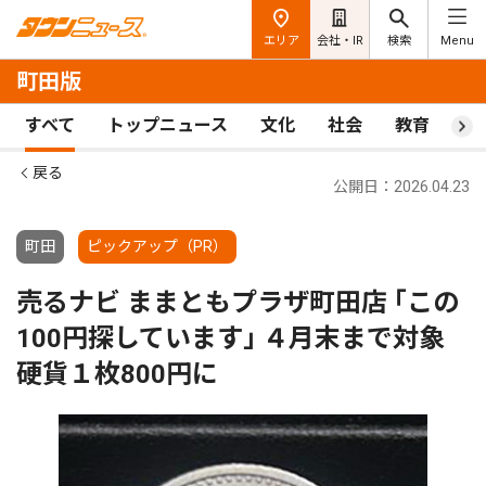
エリア
会社・IR
検索
Menu
町田版
すべて
トップニュース
文化
社会
教育
ス
戻る
公開日：2026.04.23
町田
ピックアップ（PR）
売るナビ ままともプラザ町田店 ｢この
100円探しています｣ ４月末まで対象
硬貨１枚800円に