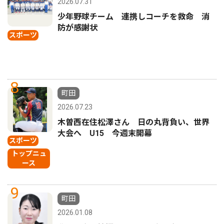
2026.07.31
少年野球チーム 連携しコーチを救命 消
防が感謝状
スポーツ
8
町田
2026.07.23
木曽西在住松澤さん 日の丸背負い、世界
大会へ U15 今週末開幕
スポーツ
トップニュ
ース
9
町田
2026.01.08