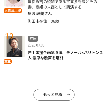
豊臣秀吉の娘婿である宇喜多秀家とその
妻、豪姫の末裔として講演する
人物風土記
尾沢 理美さん
町田市在住 36歳
10
町田
2026.07.30
若手応援企画第９弾 テノール×バリトン２
人 濃厚な歌声を堪能
文化
もっと見る