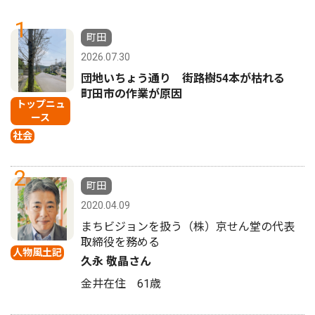
1
町田
2026.07.30
団地いちょう通り 街路樹54本が枯れる
町田市の作業が原因
トップニュ
ース
社会
2
町田
2020.04.09
まちビジョンを扱う（株）京せん堂の代表
取締役を務める
人物風土記
久永 敬晶さん
金井在住 61歳