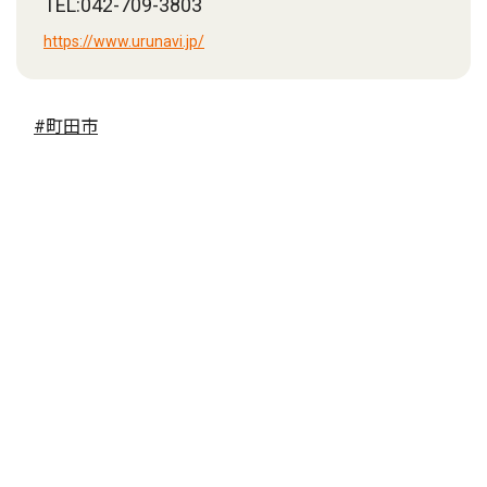
TEL:042-709-3803
https://www.urunavi.jp/
#町田市