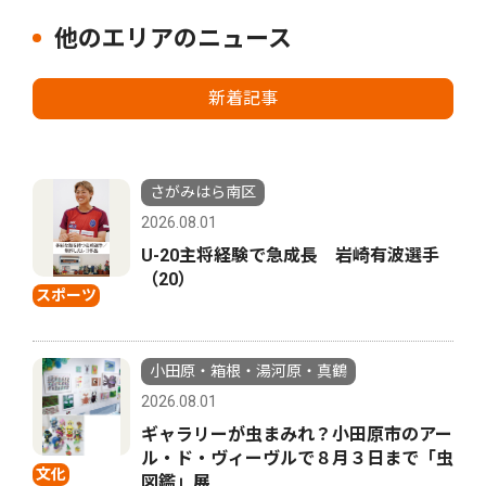
他のエリアのニュース
新着記事
さがみはら南区
2026.08.01
U-20主将経験で急成長 岩崎有波選手
（20）
スポーツ
小田原・箱根・湯河原・真鶴
2026.08.01
ギャラリーが虫まみれ？小田原市のアー
ル・ド・ヴィーヴルで８月３日まで「虫
文化
図鑑」展