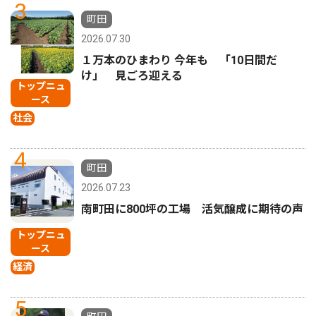
3
町田
2026.07.30
１万本のひまわり 今年も 「10日間だ
け」 見ごろ迎える
トップニュ
ース
社会
4
町田
2026.07.23
南町田に800坪の工場 活気醸成に期待の声
トップニュ
ース
経済
5