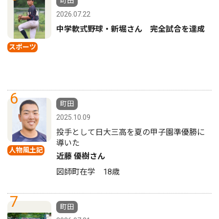
町田
2026.07.22
中学軟式野球・新堀さん 完全試合を達成
スポーツ
6
町田
2025.10.09
投手として日大三高を夏の甲子園準優勝に
導いた
人物風土記
近藤 優樹さん
図師町在学 18歳
7
町田