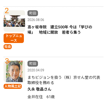
2
町田
2026.08.06
高ヶ坂寺院 建立500年 今は「学びの
場」 地域に開放 若者ら集う
トップニュ
ース
社会
3
町田
2020.04.09
まちビジョンを扱う（株）京せん堂の代表
取締役を務める
人物風土記
久永 敬晶さん
金井在住 61歳