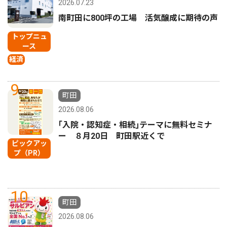
2026.07.23
南町田に800坪の工場 活気醸成に期待の声
トップニュ
ース
経済
9
町田
2026.08.06
｢入院・認知症・相続｣テーマに無料セミナ
ー ８月20日 町田駅近くで
ピックアッ
プ（PR）
10
町田
2026.08.06