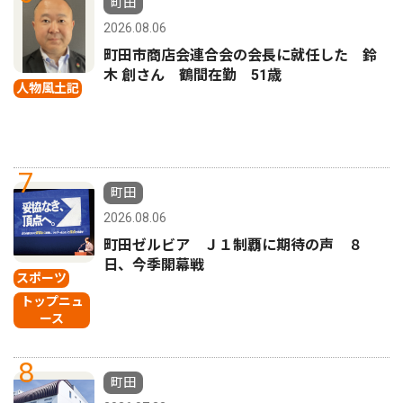
町田
2026.08.06
町田市商店会連合会の会長に就任した 鈴
木 創さん 鶴間在勤 51歳
人物風土記
7
町田
2026.08.06
町田ゼルビア Ｊ１制覇に期待の声 ８
日、今季開幕戦
スポーツ
トップニュ
ース
8
町田