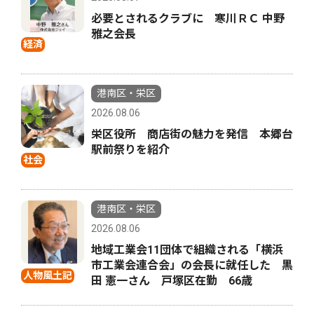
必要とされるクラブに 寒川ＲＣ 中野
雅之会長
経済
港南区・栄区
2026.08.06
栄区役所 商店街の魅力を発信 本郷台
駅前祭りを紹介
社会
港南区・栄区
2026.08.06
地域工業会11団体で組織される「横浜
市工業会連合会」の会長に就任した 黒
人物風土記
田 憲一さん 戸塚区在勤 66歳