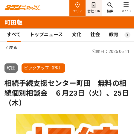
エリア
会社・IR
検索
Menu
町田版
すべて
トップニュース
文化
社会
教育
ス
戻る
公開日：2026.06.11
町田
ピックアップ（PR）
相続手続支援センター町田 無料の相
続個別相談会 ６月23日（火）、25日
（木）