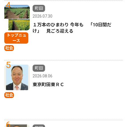
4
町田
2026.07.30
１万本のひまわり 今年も 「10日間だ
け」 見ごろ迎える
トップニュ
ース
社会
5
町田
2026.08.06
東京町田東ＲＣ
社会
6