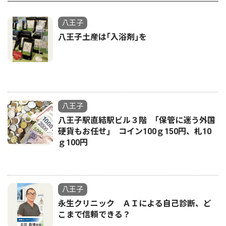
八王子
八王子土産は｢入浴剤｣を
八王子
八王子駅直結駅ビル３階 ｢保管に迷う外国
硬貨もお任せ｣ コイン100ｇ150円、札10
ｇ100円
八王子
永生クリニック ＡＩによる自己診断、ど
こまで信頼できる？