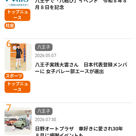
八王子で「八結び」イベント 令和８年８
月８日を記念
トップニュ
ース
社会
6
八王子
2026.05.07
八王子実践大雲さん 日本代表登録メンバ
ーに 女子バレー部エースが選出
スポーツ
トップニュ
ース
7
八王子
2026.07.30
日野オートプラザ 車好きに愛され30年
８月に感謝イベントも