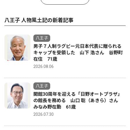
八王子 人物風土記の新着記事
八王子
男子７人制ラグビー元日本代表に贈られる
キャップを受領した 山下 浩さん 谷野町
在住 71歳
2026.08.06
八王子
開館30周年を迎える「日野オートプラザ」
の館長を務める 山口 聡（あきら）さん
みなみ野在勤 61歳
2026.07.30