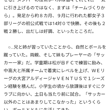
に引き上げるのではなく、まずは「チームづくりか
ら」。発足から約８カ月、９月に行われた都女子３
部リーグの初公式戦では14対０で快勝。その後も２
戦２勝し、出だしは好調、といったところだ。
○…兄と姉が習っていたことから、自然とボールを
蹴っていた。両親、そして妹もプレーヤーの「サッ
カー一家」だ。学童期は松が谷ＦＣで練習に励み、
中高大と所属チームで着実にレベルを上げ、ＷＥリ
ーグの大宮アルディージャＶＥＮＴＵＳで１シーズ
ン経験を積んだ。小学生の頃から放課後はすぐにク
ラブに向かい、土日も当たり前に試合。「サッカー
以外のことはあまりしてこなかった」というくら
い、ボールとともに生活してきた。