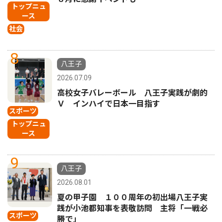
トップニュ
ース
社会
8
八王子
2026.07.09
高校女子バレーボール 八王子実践が劇的
Ｖ インハイで日本一目指す
スポーツ
トップニュ
ース
9
八王子
2026.08.01
夏の甲子園 １００周年の初出場八王子実
践が小池都知事を表敬訪問 主将「一戦必
スポーツ
勝で」