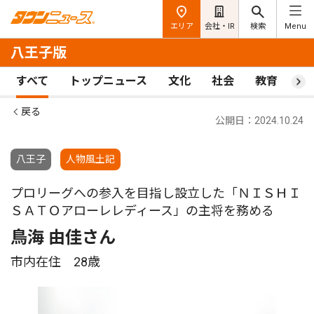
エリア
会社・IR
検索
Menu
八王子版
すべて
トップニュース
文化
社会
教育
ス
戻る
公開日：2024.10.24
八王子
人物風土記
プロリーグへの参入を目指し設立した「ＮＩＳＨＩ
ＳＡＴＯアローレレディース」の主将を務める
鳥海 由佳さん
市内在住 28歳