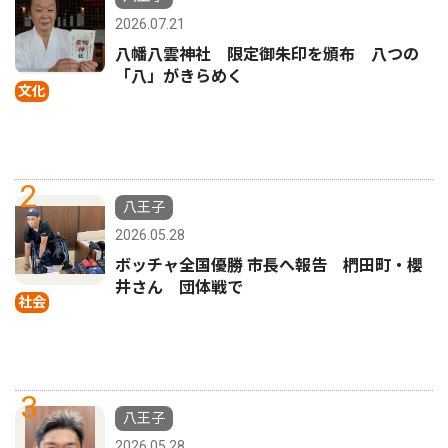
2026.07.21
八幡八雲神社 限定御朱印を頒布 八つの
「八」がきらめく
文化
2
八王子
2026.05.28
ボッチャ全国優勝 市長へ報告 椚田町・櫻
井さん 団体戦で
社会
3
八王子
2026.05.28