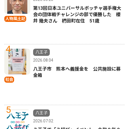
第13回日本ユニバーサルボッチャ選手権大
会の団体戦チャレンジの部で優勝した 櫻
人物風土記
井 幾夫さん 椚田町在住 51歳
4
八王子
2026.08.04
八王子市 熊本へ義援金を 公共施設に募
金箱
社会
5
八王子
2026.07.02