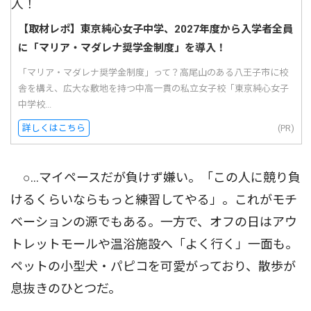
【取材レポ】東京純心女子中学、2027年度から入学者全員
に「マリア・マダレナ奨学金制度」を導入！
「マリア・マダレナ奨学金制度」って？高尾山のある八王子市に校
舎を構え、広大な敷地を持つ中高一貫の私立女子校「東京純心女子
中学校...
詳しくはこちら
(PR)
○…マイペースだが負けず嫌い。「この人に競り負
けるくらいならもっと練習してやる」。これがモチ
ベーションの源でもある。一方で、オフの日はアウ
トレットモールや温浴施設へ「よく行く」一面も。
ペットの小型犬・パピコを可愛がっており、散歩が
息抜きのひとつだ。