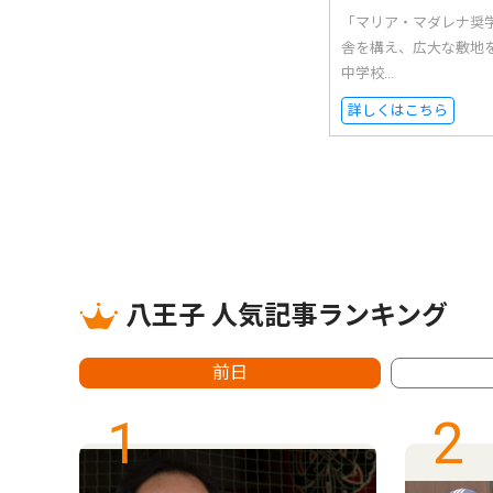
「マリア・マダレナ奨
舎を構え、広大な敷地
中学校...
詳しくはこちら
八王子 人気記事ランキング
前日
1
2