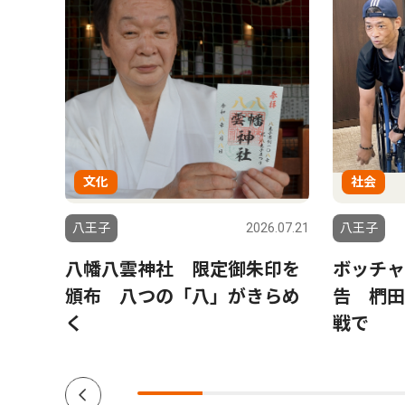
文化
社会
6.07.30
八王子
2026.07.21
八王子
甲子
八幡八雲神社 限定御朱印を
ボッチャ
創価破
頒布 八つの「八」がきらめ
告 椚田
く
戦で