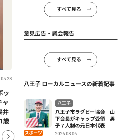
すべて見る
意見広告・議会報告
すべて見る
社会
トップニ
.05.28
八王子
2026.08.04
八王子
八王子 ローカルニュースの新着記事
ボッ
八王子市 熊本へ義援金を
八王子で
チャ
公共施設に募金箱
ト 令和
八王子
櫻井
八王子市ラグビー協会 山
下会長がキャップ受領 男
1歳
子７人制の元日本代表
スポーツ
2026.08.06