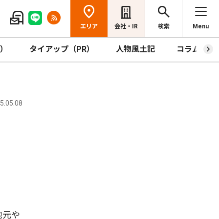
エリア
会社・IR
検索
Menu
R）
タイアップ（PR）
人物風土記
コラム
.05.08
地元や