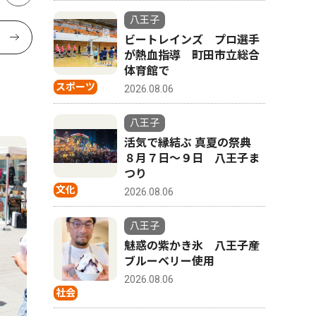
八王子
ビートレインズ プロ選手
が熱血指導 町田市立総合
体育館で
スポーツ
2026.08.06
八王子
活気で縁結ぶ 真夏の祭典
８月７日〜９日 八王子ま
つり
文化
2026.08.06
八王子
魅惑の紫かき氷 八王子産
ブルーベリー使用
2026.08.06
社会