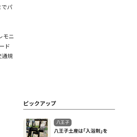
までパ
レモニ
ード
交通規
ピックアップ
八王子
八王子土産は｢入浴剤｣を