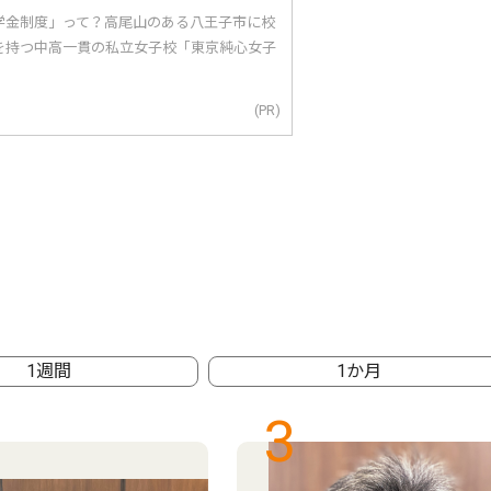
学金制度」って？高尾山のある八王子市に校
を持つ中高一貫の私立女子校「東京純心女子
(PR)
1週間
1か月
3