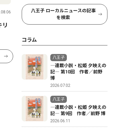
八王子 ローカルニュースの記事
.08.06
を検索
キリ
コラム
八王子
―連載小説・松姫 夕映えの
記― 第10回 作者／前野
博
2026.07.02
八王子
―連載小説・松姫 夕映えの
記― 第9回 作者／前野 博
2026.06.11