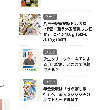
八王子
八王子駅直結駅ビル３階
｢保管に迷う外国硬貨もお任
せ｣ コイン100ｇ150円、
札10ｇ100円
八王子
永生クリニック ＡＩによ
る自己診断、どこまで信頼
できる？
八王子
年金受取は「きらぼし銀
4
5
行」へ 最大５０００円分
ギフトカード進呈中