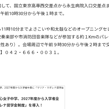
加して、国立東京高専西交差点から永生病院入口交差点
午前10時30分から午後１時まで。
11時10分までよさこいや和太鼓などのオープニングセ
吹奏楽部や市消防団音楽隊などが参加する約１Kmのパレ
性あり）。会場周辺で午前９時30分から午後２時まで
話】０４２・６６６・００３１。
心女子中学、2027年度から入学者全
レナ奨学金制度」を導入！