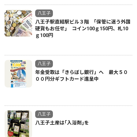
八王子
八王子駅直結駅ビル３階 ｢保管に迷う外国
硬貨もお任せ｣ コイン100ｇ150円、札10
ｇ100円
八王子
年金受取は「きらぼし銀行」へ 最大５０
００円分ギフトカード進呈中
八王子
八王子土産は｢入浴剤｣を