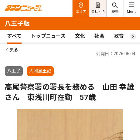
エリア
会社・IR
検索
Menu
八王子版
すべて
トップニュース
文化
社会
教育
ス
戻る
公開日：2026.06.04
八王子
人物風土記
高尾警察署の署長を務める 山田 幸雄
さん 東浅川町在勤 57歳