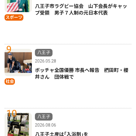
八王子市ラグビー協会 山下会長がキャッ
プ受領 男子７人制の元日本代表
スポーツ
9
八王子
2026.05.28
ボッチャ全国優勝 市長へ報告 椚田町・櫻
井さん 団体戦で
社会
10
八王子
2026.08.06
八王子土産は｢入浴剤｣を