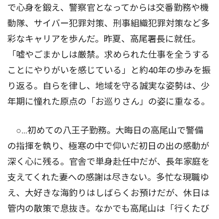
で心身を鍛え、警察官となってからは交番勤務や機
動隊、サイバー犯罪対策、刑事組織犯罪対策など多
彩なキャリアを歩んだ。昨夏、高尾署長に就任。
「嘘やごまかしは厳禁。求められた仕事を全うする
ことにやりがいを感じている」と約40年の歩みを振
り返る。自らを律し、地域を守る誠実な姿勢は、少
年期に憧れた原点の「お巡りさん」の姿に重なる。
○…初めての八王子勤務。大晦日の高尾山で警備
の指揮を執り、極寒の中で仰いだ初日の出の感動が
深く心に残る。官舎で単身赴任中だが、長年家庭を
支えてくれた妻への感謝は尽きない。多忙な現職ゆ
え、大好きな海釣りはしばらくお預けだが、休日は
管内の散策で息抜き。なかでも高尾山は「行くたび