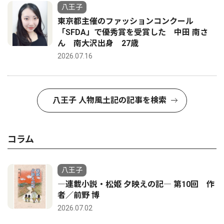
八王子
東京都主催のファッションコンクール
「SFDA」で優秀賞を受賞した 中田 南さ
ん 南大沢出身 27歳
2026.07.16
八王子 人物風土記の記事を検索
コラム
八王子
―連載小説・松姫 夕映えの記― 第10回 作
者／前野 博
2026.07.02