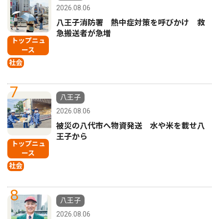
2026.08.06
八王子消防署 熱中症対策を呼びかけ 救
急搬送者が急増
トップニュ
ース
社会
7
八王子
2026.08.06
被災の八代市へ物資発送 水や米を載せ八
王子から
トップニュ
ース
社会
8
八王子
2026.08.06