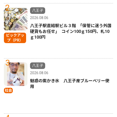
2
八王子
2026.08.06
八王子駅直結駅ビル３階 ｢保管に迷う外国
硬貨もお任せ｣ コイン100ｇ150円、札10
ピックアッ
ｇ100円
プ（PR）
3
八王子
2026.08.06
魅惑の紫かき氷 八王子産ブルーベリー使
用
社会