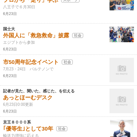
プロから「走り」学ぶ
八王子で６月30日
6月23日
国士大
外国人に「救急救命」披露
社会
エジプトから参加
6月23日
市50周年記念イベント
社会
7月23・24日 パルテノンで
6月23日
記者が見た、聞いた、感じた、を伝える
あっとほーむデスク
6月23日0:00更新
6月23日
京王８０００系
｢優等生｣として30年
社会
輸送力増強に応える