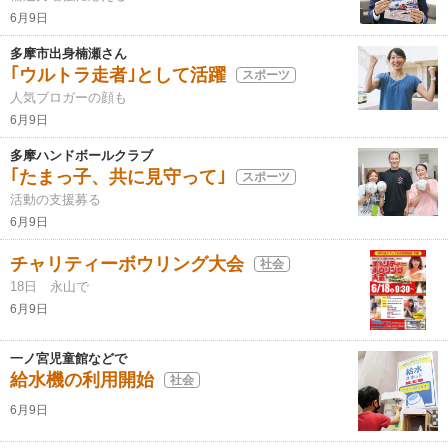
6月9日
多摩市出身楠瀬さん
｢ウルトラ走者｣として活躍
スポーツ
人気ブロガーの顔も
6月9日
多摩ハンドボールクラブ
｢たまっ子、共に見守って｣
スポーツ
活動の支援募る
6月9日
チャリティーボウリング大会
社会
18日 永山で
6月9日
一ノ宮児童館などで
給水機の利用開始
社会
6月9日