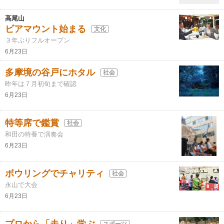
高尾山
ビアマウント始まる
文化
３年ぶりフルオープン
6月23日
多摩境の谷戸にホタル
社会
昨年は７月初旬まで確認
6月23日
特等席で鑑賞
社会
和田の特養で演奏会
6月23日
ボウリングでチャリティ
社会
永山で大会
6月23日
スポーツ