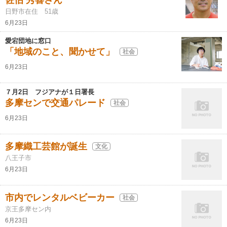
佐伯 秀喜さん
日野市在住 51歳
6月23日
愛宕団地に窓口
「地域のこと、聞かせて」
社会
6月23日
７月2日 フジアナが１日署長
多摩センで交通パレード
社会
6月23日
多摩織工芸館が誕生
文化
八王子市
6月23日
市内でレンタルベビーカー
社会
京王多摩セン内
6月23日