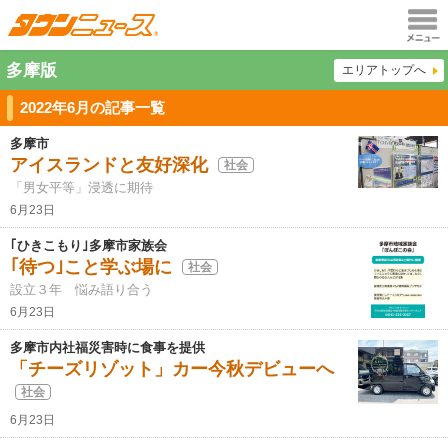
メニュ
多摩版
エリアトップへ
ー
2022年6月の記事一覧
多摩市
アイスランドと友好深化
社会
「男女平等」浸透に期待
6月23日
｢ひきこもり｣多摩市家族会
｢待つ｣こと学ぶ場に
社会
設立３年 悩み語り合う
6月23日
多摩市内社福災害時に食事を提供
「チーズリゾット」カー今秋デビューへ
社会
6月23日