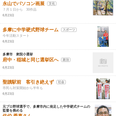
永山でパソコン画展
文化
７月１日から 30作品
6月23日
多摩に中学硬式野球チーム
スポーツ
今年活動スタート
6月23日
多摩市 衆院小選挙
府中・稲城と同じ選挙区へ
政治
6月23日
聖蹟駅前 客引き絶えず
社会
市民ら対策開始から半年も
6月23日
元プロ野球選手で、多摩市内に発足した中学硬式チームの
監督を務める