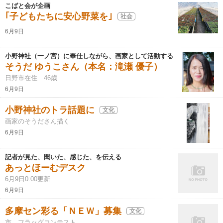
こばと会が企画
｢子どもたちに安心野菜を｣
社会
6月9日
小野神社（一ノ宮）に奉仕しながら、画家として活動する
そうだ ゆうこさん（本名：滝瀬 優子）
日野市在住 46歳
6月9日
小野神社のトラ話題に
文化
画家のそうださん描く
6月9日
記者が見た、聞いた、感じた、を伝える
あっとほーむデスク
6月9日0:00更新
6月9日
多摩セン彩る「ＮＥＷ」募集
文化
市 フラッグコンテスト