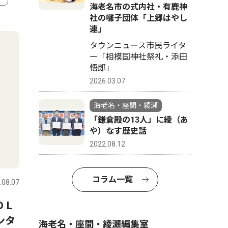
海老名市の式内社・有鹿神
社の囃子団体「上郷はやし
4
5
連」
タウンニュース市民ライタ
ー「相模国神社祭礼・添田
悟郎」
2026.03.07
海老名・座間・綾瀬
「鎌倉殿の13人」に綾（あ
や）なす歴史話
2022.08.12
社会
社会
コラム一覧
.08.07
海老名・座間・綾瀬
2026.08.05
海老名・座
ＯＬ
海老名の企業２社が協力し、
普段見ら
ンタ
トイレカーを熊本の被災地へ
月18日か
海老名・座間・綾瀬編集室