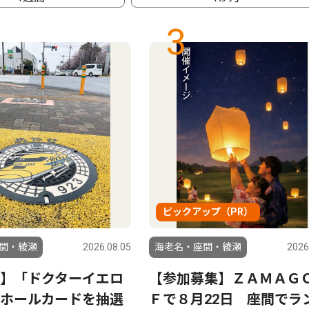
3
ピックアップ（PR）
間・綾瀬
2026.08.05
海老名・座間・綾瀬
2026
】「ドクターイエロ
【参加募集】ＺＡＭＡＧ
ホールカードを抽選
Ｆで８月22日 座間でラ