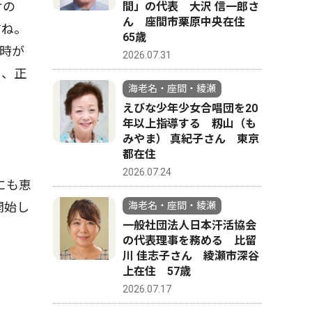
けの
間」の代表 大沢 信一郎さ
ん 座間市栗原中央在住
すね。
65歳
時が
2026.07.31
そ、正
海老名・座間・綾瀬
えびな少年少女合唱団を20
年以上指導する 籾山（も
みやま） 真紀子さん 東京
都在住
2026.07.24
にも恵
開始し
海老名・座間・綾瀬
一般社団法人日本汗活協会
の代表理事を務める 比留
川 佳志子さん 綾瀬市深谷
上在住 57歳
2026.07.17