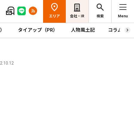
エリア
会社・IR
検索
Menu
R）
タイアップ（PR）
人物風土記
コラム
.10.12