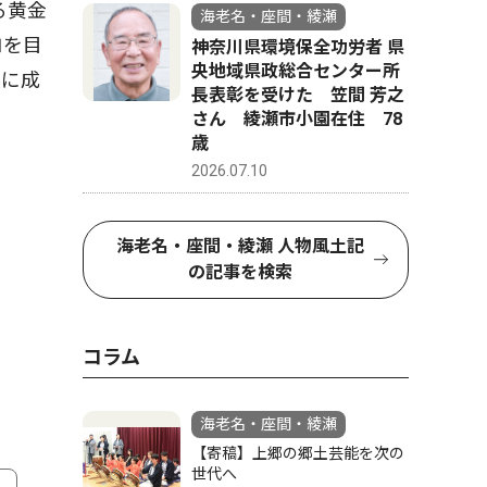
る黄金
海老名・座間・綾瀬
ロを目
神奈川県環境保全功労者 県
央地域県政総合センター所
実に成
長表彰を受けた 笠間 芳之
さん 綾瀬市小園在住 78
歳
2026.07.10
海老名・座間・綾瀬 人物風土記
の記事を検索
コラム
海老名・座間・綾瀬
【寄稿】上郷の郷土芸能を次の
世代へ