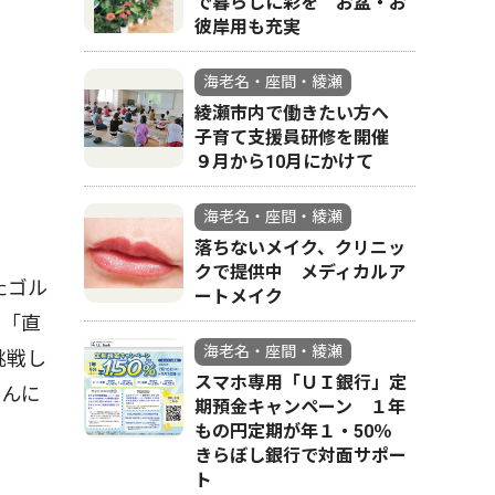
で暮らしに彩を お盆・お
彼岸用も充実
海老名・座間・綾瀬
綾瀬市内で働きたい方へ
子育て支援員研修を開催
９月から10月にかけて
海老名・座間・綾瀬
落ちないメイク、クリニッ
クで提供中 メディカルア
たゴル
ートメイク
。「直
海老名・座間・綾瀬
挑戦し
スマホ専用「ＵＩ銀行」定
ぺんに
期預金キャンペーン １年
もの円定期が年１・50％
きらぼし銀行で対面サポー
ト