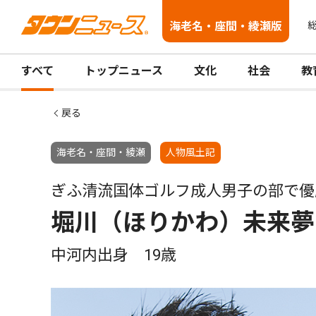
海老名・座間・綾瀬版
総
すべて
トップニュース
文化
社会
教
戻る
海老名・座間・綾瀬
人物風土記
ぎふ清流国体ゴルフ成人男子の部で優
堀川（ほりかわ）未来夢
中河内出身 19歳