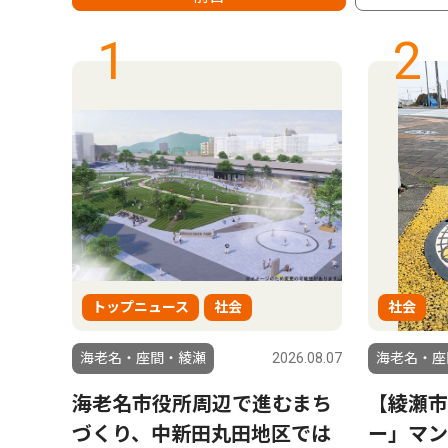
1
2
トップニュース
社会
社会
6.08.07
海老名・座間・綾瀬
2026.08.07
海老名・座
1社で
海老名市役所周辺で進むまち
【綾瀬市
携し
づくり、中新田丸田地区では
ー」マン