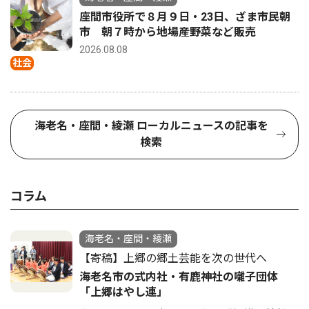
座間市役所で８月９日・23日、ざま市民朝
市 朝７時から地場産野菜など販売
2026.08.08
社会
海老名・座間・綾瀬 ローカルニュースの記事を
検索
コラム
海老名・座間・綾瀬
【寄稿】上郷の郷土芸能を次の世代へ
海老名市の式内社・有鹿神社の囃子団体
「上郷はやし連」