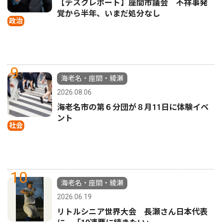
【デスクレポート】座間市議会 不祥事発
覚から半年、いまだ処分なし
政治
9
海老名・座間・綾瀬
2026.08.06
海老名市の第６分団が８月11日に体験イベ
ント
社会
10
海老名・座間・綾瀬
2026.06.19
リトルシニア世界大会 長瀬さん日本代表