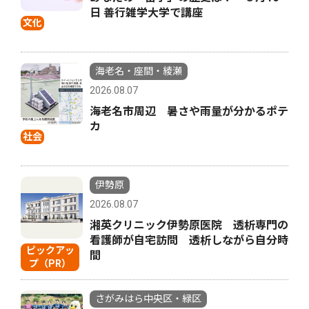
日 善行雑学大学で講座
文化
海老名・座間・綾瀬
2026.08.07
海老名市周辺 暑さや雨量が分かるポテ
カ
社会
伊勢原
2026.08.07
湘英クリニック伊勢原医院 透析専門の
看護師が自宅訪問 透析しながら自分時
ピックアッ
間
プ（PR）
さがみはら中央区・緑区