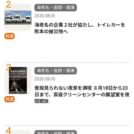
2
海老名・座間・綾瀬
2026.08.05
海老名の企業２社が協力し、トイレカーを
熊本の被災地へ
社会
3
海老名・座間・綾瀬
2026.08.05
普段見られない夜景を満喫 ８月18日から23
日まで、高座クリーンセンターの展望室を夜
社会
間開放
4
海老名・座間・綾瀬