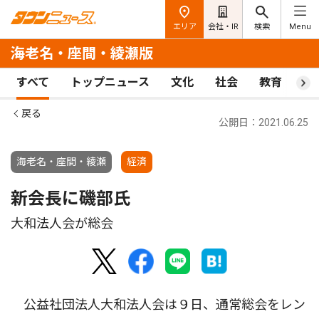
エリア
会社・IR
検索
Menu
海老名・座間・綾瀬版
すべて
トップニュース
文化
社会
教育
ス
戻る
公開日：2021.06.25
海老名・座間・綾瀬
経済
新会長に磯部氏
大和法人会が総会
公益社団法人大和法人会は９日、通常総会をレン