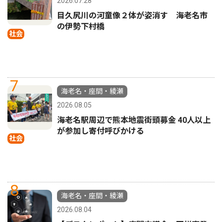
2026.07.28
目久尻川の河童像２体が姿消す 海老名市
の伊勢下村橋
社会
7
海老名・座間・綾瀬
2026.08.05
海老名駅周辺で熊本地震街頭募金 40人以上
が参加し寄付呼びかける
社会
8
海老名・座間・綾瀬
2026.08.04