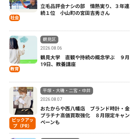
立毛品評会ナシの部 情熱実り、３年連
続１位 小山町の宮田吉秀さん
社会
鶴見区
2026.08.06
鶴見大学 直観や持続の概念学ぶ ９月
19日、教養講座
教育
平塚・大磯・二宮・中井
2026.08.07
おたからや西八幡店 ブランド時計・金
プラチナ高価買取強化 ８月限定キャン
ピックアッ
ペーンも
プ（PR）