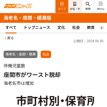
エリア
会社・IR
検索
Menu
海老名・座間・綾瀬版
すべて
トップニュース
文化
社会
教育
ス
戻る
公開日：2024.06.30
海老名・座間・綾瀬
社会
待機児童数
座間市がワースト脱却
海老名市は増加