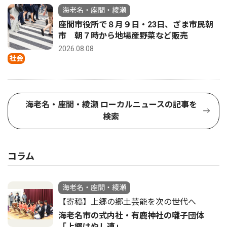
海老名・座間・綾瀬
座間市役所で８月９日・23日、ざま市民朝
市 朝７時から地場産野菜など販売
2026.08.08
社会
海老名・座間・綾瀬 ローカルニュースの記事を
検索
コラム
海老名・座間・綾瀬
【寄稿】上郷の郷土芸能を次の世代へ
海老名市の式内社・有鹿神社の囃子団体
「上郷はやし連」