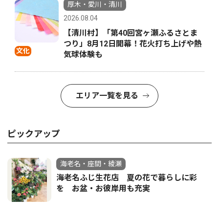
厚木・愛川・清川
2026.08.04
【清川村】「第40回宮ヶ瀬ふるさとま
つり」8月12日開幕！花火打ち上げや熱
文化
気球体験も
エリア一覧を見る
ピックアップ
海老名・座間・綾瀬
海老名ふじ生花店 夏の花で暮らしに彩
を お盆・お彼岸用も充実