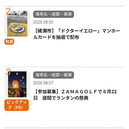
2
海老名・座間・綾瀬
2026.08.05
【綾瀬市】「ドクターイエロー」マンホー
ルカードを抽選で配布
社会
3
海老名・座間・綾瀬
2026.08.07
【参加募集】ＺＡＭＡＧＯＬＦで８月22
日 座間でランタンの祭典
ピックアッ
プ（PR）