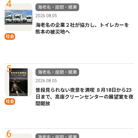
4
海老名・座間・綾瀬
2026.08.05
海老名の企業２社が協力し、トイレカーを
熊本の被災地へ
社会
5
海老名・座間・綾瀬
2026.08.05
普段見られない夜景を満喫 ８月18日から23
日まで、高座クリーンセンターの展望室を夜
社会
間開放
6
海老名・座間・綾瀬