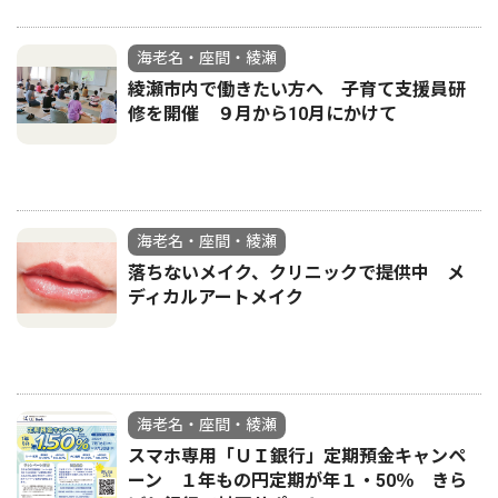
海老名・座間・綾瀬
綾瀬市内で働きたい方へ 子育て支援員研
修を開催 ９月から10月にかけて
海老名・座間・綾瀬
落ちないメイク、クリニックで提供中 メ
ディカルアートメイク
海老名・座間・綾瀬
スマホ専用「ＵＩ銀行」定期預金キャンペ
ーン １年もの円定期が年１・50％ きら