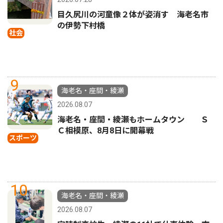
目久尻川の河童像２体が姿消す 海老名市
の伊勢下村橋
社会
9
海老名・座間・綾瀬
2026.08.07
海老名・座間・綾瀬もホームタウン Ｓ
Ｃ相模原、8月8日に開幕戦
スポーツ
10
海老名・座間・綾瀬
2026.08.07