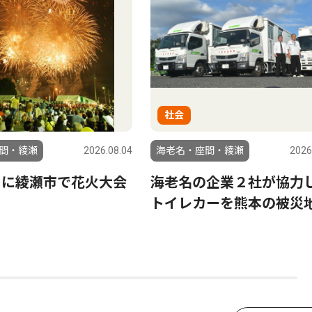
社会
間・綾瀬
2026.08.04
海老名・座間・綾瀬
2026
日に綾瀬市で花火大会
海老名の企業２社が協力
トイレカーを熊本の被災