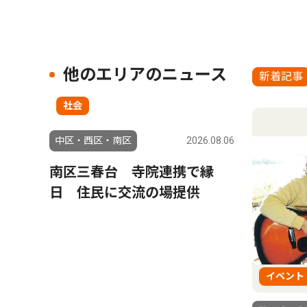
他のエリアのニュース
新着記事
社会
中区・西区・南区
2026.08.06
南区三春台 寺院連携で縁
日 住民に交流の場提供
イベント