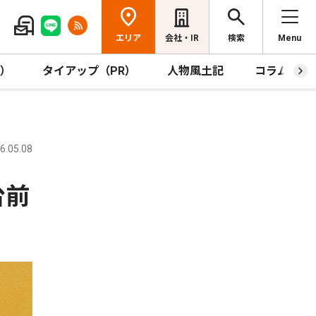
エリア
会社・IR
検索
Menu
R）
タイアップ（PR）
人物風土記
コラム
.05.08
台前