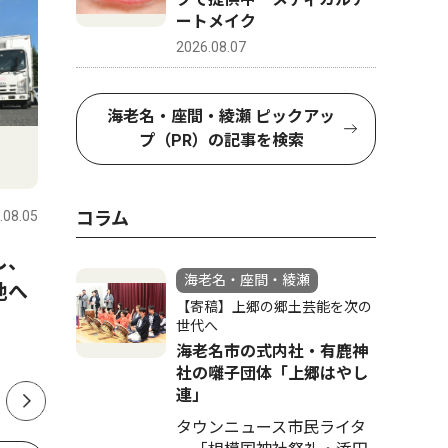
ートメイク
2026.08.07
海老名・座間・綾瀬 ピックアッ
プ（PR）の記事を検索
社会
文化
コラム
.08.05
海老名・座間・綾瀬
2026.08.05
海老名・座
し、
普段見られない夜景を満喫 ８
海老名市
海老名・座間・綾瀬
地へ
月18日から23日まで、高座ク
跡で盆踊
【寄稿】上郷の郷土芸能を次の
リーンセンターの展望室を夜
の披露も 
世代へ
間開放
海老名市の式内社・有鹿神
社の囃子団体「上郷はやし
連」
タウンニュース市民ライタ