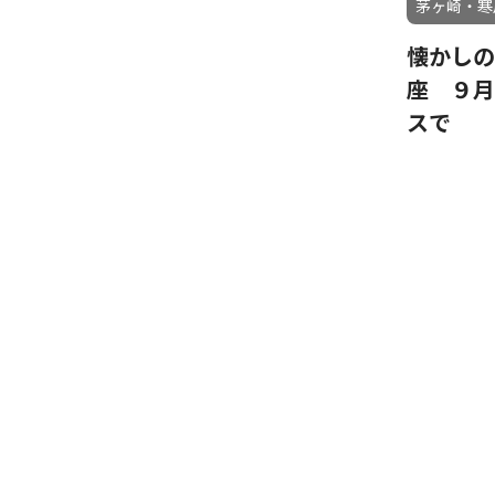
茅ヶ崎・寒
懐かしの
座 ９月
スで