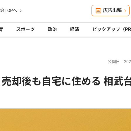
広告出稿
合TOPへ
育
スポーツ
政治
経済
ピックアップ（P
公開日：2026
 売却後も自宅に住める 相武