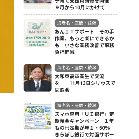
子育て支援員研修を開催
９月から10月にかけて
海老名・座間・綾瀬
あんＩＴサポート その手
作業、もっと楽にできるか
も 小さな業務改善で事務
負担軽減
海老名・座間・綾瀬
大和東高卒業生で交流
を 11月13日シリウスで
同窓会
海老名・座間・綾瀬
スマホ専用「ＵＩ銀行」定
期預金キャンペーン １年
もの円定期が年１・50％
きらぼし銀行で対面サポー