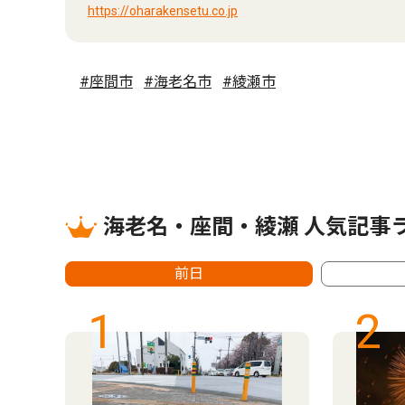
https://oharakensetu.co.jp
#座間市
#海老名市
#綾瀬市
海老名・座間・綾瀬 人気記事
前日
1
2