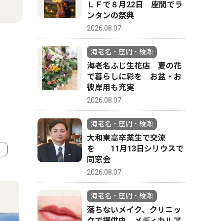
ＬＦで８月22日 座間でラ
ンタンの祭典
2026.08.07
海老名・座間・綾瀬
海老名ふじ生花店 夏の花
で暮らしに彩を お盆・お
彼岸用も充実
2026.08.07
海老名・座間・綾瀬
大和東高卒業生で交流
を 11月13日シリウスで
同窓会
4
5
2026.08.07
海老名・座間・綾瀬
落ちないメイク、クリニッ
クで提供中 メディカルア