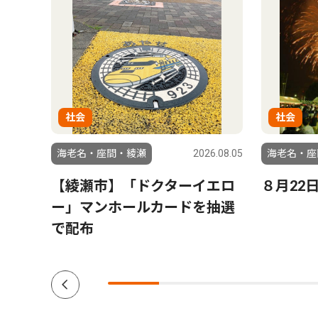
社会
社会
6.03.06
海老名・座間・綾瀬
2026.08.05
海老名・座
【綾瀬市】「ドクターイエロ
８月22
ー」マンホールカードを抽選
で配布