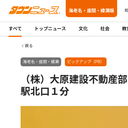
海老名・座間・綾瀬版
総
すべて
トップニュース
文化
社会
教
戻る
海老名・座間・綾瀬
ピックアップ（PR）
（株）大原建設不動産部
駅北口１分