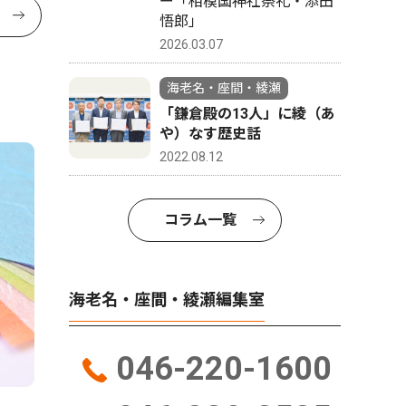
ー「相模国神社祭礼・添田
悟郎」
2026.03.07
海老名・座間・綾瀬
「鎌倉殿の13人」に綾（あ
や）なす歴史話
2022.08.12
コラム一覧
海老名・座間・綾瀬編集室
046-220-1600