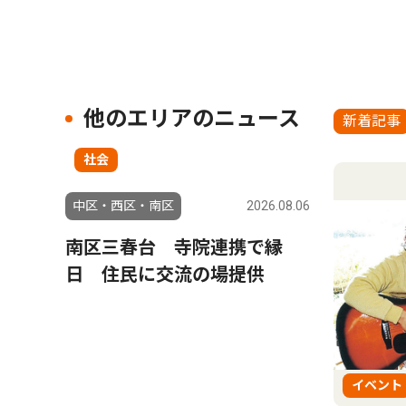
他のエリアのニュース
新着記事
社会
中区・西区・南区
2026.08.06
南区三春台 寺院連携で縁
日 住民に交流の場提供
イベント