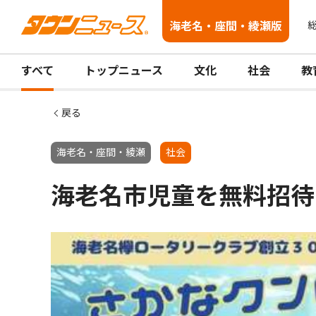
海老名・座間・綾瀬版
総
すべて
トップニュース
文化
社会
教
戻る
海老名・座間・綾瀬
社会
海老名市児童を無料招待