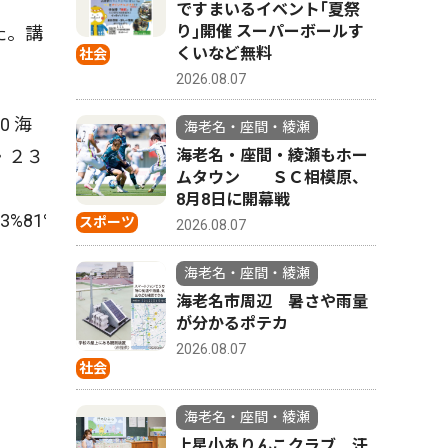
ですまいるイベント｢夏祭
り｣開催 スーパーボールす
た。講
くいなど無料
社会
2026.08.07
 海
海老名・座間・綾瀬
・２３
海老名・座間・綾瀬もホー
ムタウン ＳＣ相模原、
8月8日に開幕戦
%e3%81%aa%e3%82%af%e3%83%b3%e3%80%80%e8%ac
スポーツ
2026.08.07
海老名・座間・綾瀬
海老名市周辺 暑さや雨量
が分かるポテカ
2026.08.07
社会
海老名・座間・綾瀬
上星小ありんこクラブ 汗