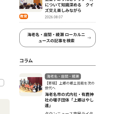
について知識深める クイ
ズ交え楽しみながら
教育
2026.08.07
海老名・座間・綾瀬 ローカルニ
ュースの記事を検索
コラム
海老名・座間・綾瀬
【寄稿】上郷の郷土芸能を次の
世代へ
4
5
海老名市の式内社・有鹿神
社の囃子団体「上郷はやし
連」
タウンニュース市民ライタ