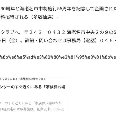
0周年と海老名市市制施行55周年を記念して企画され
無料招待される（多数抽選）。
ラブへ。〒２４３－０４３２ 海老名市中央２の９の50
22日（金）。詳細・問い合わせは事務局【電話】０４６
%ba%8b%e6%a5%ad%e3%80%80%e3%81%95%e3%81%8b
ンターのすぐ近くにある「家族葬式場
ターのすぐ近くにある「家族葬式場ゆかり
1組限定の家族葬施設。創業以来、30年以