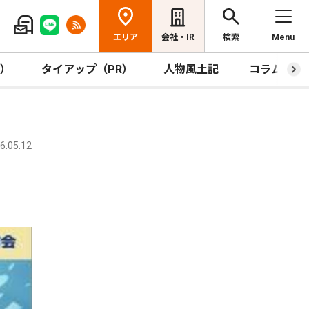
エリア
会社・IR
検索
Menu
R）
タイアップ（PR）
人物風土記
コラム
.05.12