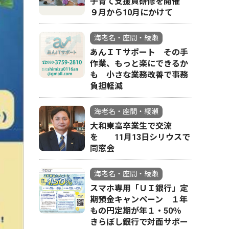
子育て支援員研修を開催
９月から10月にかけて
海老名・座間・綾瀬
あんＩＴサポート その手
作業、もっと楽にできるか
も 小さな業務改善で事務
負担軽減
海老名・座間・綾瀬
大和東高卒業生で交流
を 11月13日シリウスで
同窓会
海老名・座間・綾瀬
スマホ専用「ＵＩ銀行」定
期預金キャンペーン １年
もの円定期が年１・50％
きらぼし銀行で対面サポー