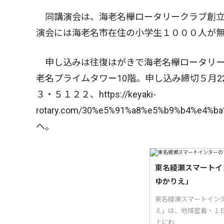
同講演会は、海老名欅ロータリークラブ創立3
演会には海老名市在住の小学生１０００人が
申し込みは往復はがきで海老名欅ロータリーク
老名プライムタワー10階。申し込み締切５月
３・５１２２、https://keyaki-
rotary.com/30%e5%91%a8%e5%b9%b4%e4
へ。
東名綾瀬スマートイ
ゆかりえ」
東名綾瀬スマートイン
え」は、地域密着・１日
上にわ...