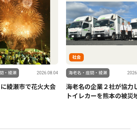
社会
間・綾瀬
2026.08.04
海老名・座間・綾瀬
2026
日に綾瀬市で花火大会
海老名の企業２社が協力
トイレカーを熊本の被災