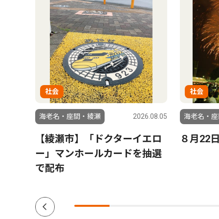
社会
社会
6.03.06
海老名・座間・綾瀬
2026.08.05
海老名・座
【綾瀬市】「ドクターイエロ
８月22
ー」マンホールカードを抽選
で配布