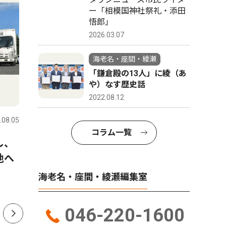
ー「相模国神社祭礼・添田
悟郎」
2026.03.07
海老名・座間・綾瀬
「鎌倉殿の13人」に綾（あ
や）なす歴史話
社会
文化
2022.08.12
.08.05
海老名・座間・綾瀬
2026.08.05
海老名・座
コラム一覧
し、
普段見られない夜景を満喫 ８
海老名市
地へ
月18日から23日まで、高座ク
跡で盆踊
リーンセンターの展望室を夜
の披露も 
海老名・座間・綾瀬編集室
間開放
046-220-1600