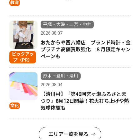
教育
平塚・大磯・二宮・中井
2026.08.07
おたからや西八幡店 ブランド時計・金
プラチナ高価買取強化 ８月限定キャン
ピックアッ
ペーンも
プ（PR）
厚木・愛川・清川
2026.08.04
【清川村】「第40回宮ヶ瀬ふるさとま
つり」8月12日開幕！花火打ち上げや熱
文化
気球体験も
エリア一覧を見る