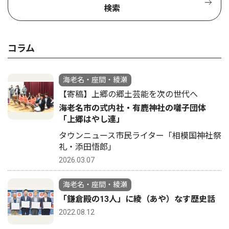
検索
コラム
海老名・座間・綾瀬
【寄稿】上郷の郷土芸能を次の世代へ
海老名市の式内社・有鹿神社の囃子団体
「上郷はやし連」
タウンニュース市民ライター「相模国神社祭
礼・添田悟郎」
2026.03.07
海老名・座間・綾瀬
「鎌倉殿の13人」に綾（あや）なす歴史話
2022.08.12