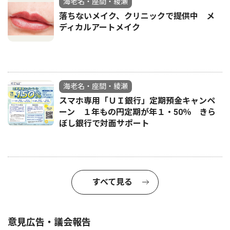
海老名・座間・綾瀬
落ちないメイク、クリニックで提供中 メ
ディカルアートメイク
海老名・座間・綾瀬
スマホ専用「ＵＩ銀行」定期預金キャンペ
ーン １年もの円定期が年１・50％ きら
ぼし銀行で対面サポート
すべて見る
意見広告・議会報告