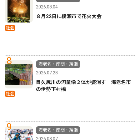
2026.08.04
８月22日に綾瀬市で花火大会
社会
8
海老名・座間・綾瀬
2026.07.28
目久尻川の河童像２体が姿消す 海老名市
の伊勢下村橋
社会
9
海老名・座間・綾瀬
2026.08.07