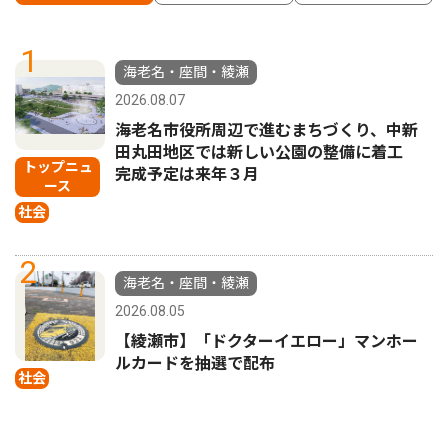
1
海老名・座間・綾瀬
2026.08.07
海老名市役所周辺で進むまちづくり、中新
田丸田地区では新しい公園の整備に着工
トップニュ
完成予定は来年３月
ース
社会
2
海老名・座間・綾瀬
2026.08.05
【綾瀬市】「ドクターイエロー」マンホー
ルカードを抽選で配布
社会