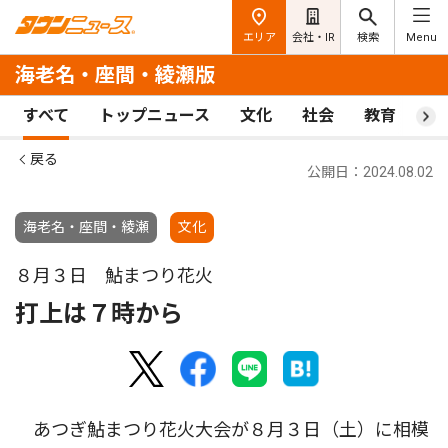
エリア
会社・IR
検索
Menu
海老名・座間・綾瀬版
すべて
トップニュース
文化
社会
教育
ス
戻る
公開日：2024.08.02
海老名・座間・綾瀬
文化
８月３日 鮎まつり花火
打上は７時から
あつぎ鮎まつり花火大会が８月３日（土）に相模