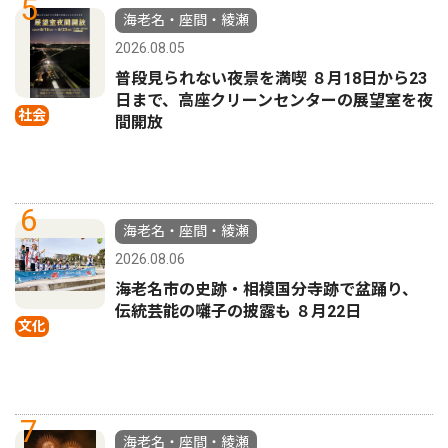
5
海老名・座間・綾瀬
2026.08.05
普段見られない夜景を満喫 ８月18日から23
日まで、高座クリーンセンターの展望室を夜
社会
間開放
6
海老名・座間・綾瀬
2026.08.06
海老名市の史跡・相模国分寺跡で盆踊り、
伝統芸能の囃子の披露も ８月22日
文化
7
海老名・座間・綾瀬