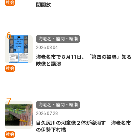
社会
間開放
6
海老名・座間・綾瀬
2026.08.04
海老名市で８月11日、「第四の被曝」知る
映像と講演
社会
7
海老名・座間・綾瀬
2026.07.28
目久尻川の河童像２体が姿消す 海老名市
の伊勢下村橋
社会