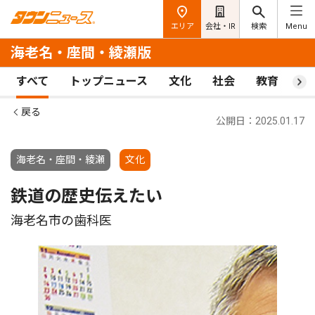
エリア
会社・IR
検索
Menu
海老名・座間・綾瀬版
すべて
トップニュース
文化
社会
教育
ス
戻る
公開日：2025.01.17
海老名・座間・綾瀬
文化
鉄道の歴史伝えたい
海老名市の歯科医