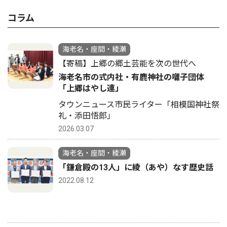
コラム
海老名・座間・綾瀬
【寄稿】上郷の郷土芸能を次の世代へ
海老名市の式内社・有鹿神社の囃子団体
「上郷はやし連」
タウンニュース市民ライター「相模国神社祭
礼・添田悟郎」
2026.03.07
海老名・座間・綾瀬
「鎌倉殿の13人」に綾（あや）なす歴史話
2022.08.12