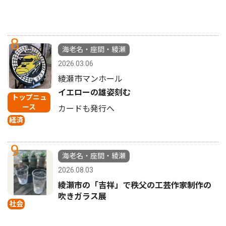
8
海老名・座間・綾瀬
2026.03.06
綾瀬市マンホール
イエローの雄姿刻む
トップニュ
ース
カードも発行へ
経済
9
海老名・座間・綾瀬
2026.08.03
綾瀬市の「吉祥」で秩父の工芸作家制作の
吹きガラス展
社会