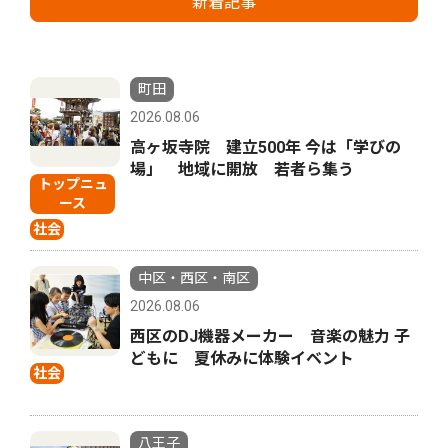
新着記事
町田
2026.08.06
高ヶ坂寺院 建立500年 今は「学びの
場」 地域に開放 若者ら集う
トップニュ
ース
社会
中区・西区・南区
2026.08.06
西区のDJ機器メーカー 音楽の魅力 子
どもに 夏休みに体験イベント
社会
八王子