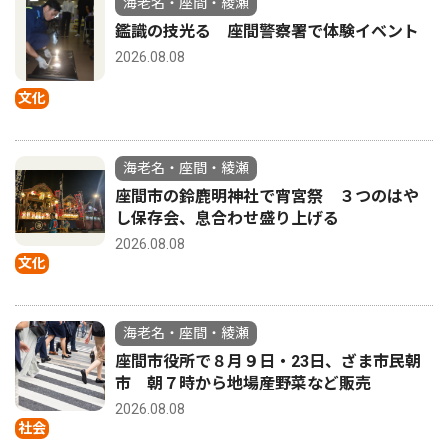
海老名・座間・綾瀬
鑑識の技光る 座間警察署で体験イベント
2026.08.08
文化
海老名・座間・綾瀬
座間市の鈴鹿明神社で宵宮祭 ３つのはや
し保存会、息合わせ盛り上げる
2026.08.08
文化
海老名・座間・綾瀬
座間市役所で８月９日・23日、ざま市民朝
市 朝７時から地場産野菜など販売
2026.08.08
社会