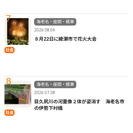
7
海老名・座間・綾瀬
2026.08.04
８月22日に綾瀬市で花火大会
社会
8
海老名・座間・綾瀬
2026.07.28
目久尻川の河童像２体が姿消す 海老名市
の伊勢下村橋
社会