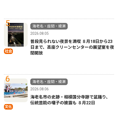
5
海老名・座間・綾瀬
2026.08.05
普段見られない夜景を満喫 ８月18日から23
日まで、高座クリーンセンターの展望室を夜
社会
間開放
6
海老名・座間・綾瀬
2026.08.06
海老名市の史跡・相模国分寺跡で盆踊り、
伝統芸能の囃子の披露も ８月22日
文化