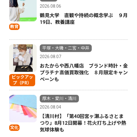
2026.08.06
鶴見大学 直観や持続の概念学ぶ ９月
19日、教養講座
教育
平塚・大磯・二宮・中井
2026.08.07
おたからや西八幡店 ブランド時計・金
プラチナ高価買取強化 ８月限定キャン
ピックアッ
ペーンも
プ（PR）
厚木・愛川・清川
2026.08.04
【清川村】「第40回宮ヶ瀬ふるさとま
つり」8月12日開幕！花火打ち上げや熱
文化
気球体験も