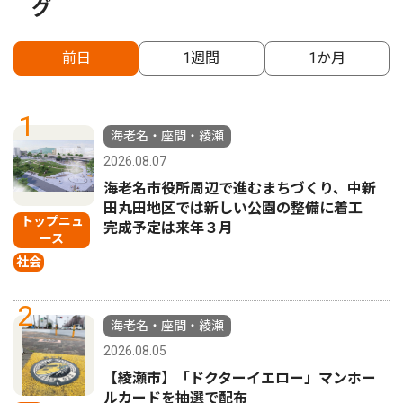
グ
前日
1週間
1か月
1
海老名・座間・綾瀬
2026.08.07
海老名市役所周辺で進むまちづくり、中新
田丸田地区では新しい公園の整備に着工
トップニュ
完成予定は来年３月
ース
社会
2
海老名・座間・綾瀬
2026.08.05
【綾瀬市】「ドクターイエロー」マンホー
ルカードを抽選で配布