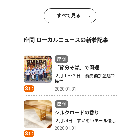
すべて見る
座間 ローカルニュースの新着記事
座間
「節分そば」で開運
２月１〜３日 蕎麦商加盟店で
提供
文化
2020.01.31
座間
シルクロードの香り
２月24日 すいめいホール催し
2020.01.31
文化