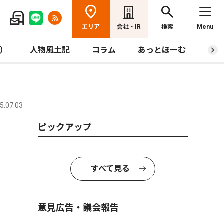
エリア
会社・IR
検索
Menu
R）
人物風土記
コラム
あっとほーむ
プレ
.07.03
ピックアップ
すべて見る
意見広告・議会報告