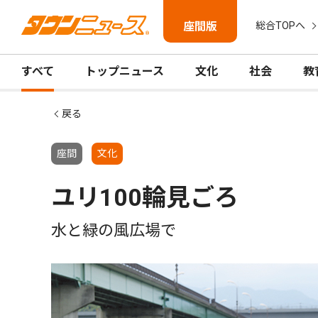
座間版
総合TOPへ
すべて
トップニュース
文化
社会
教
戻る
座間
文化
ユリ100輪見ごろ
水と緑の風広場で