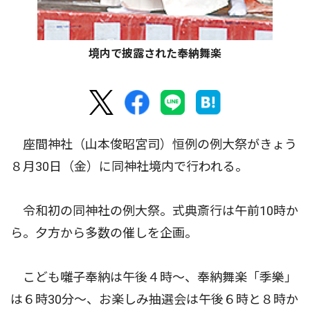
境内で披露された奉納舞楽
座間神社（山本俊昭宮司）恒例の例大祭がきょう
８月30日（金）に同神社境内で行われる。
令和初の同神社の例大祭。式典斎行は午前10時か
ら。夕方から多数の催しを企画。
こども囃子奉納は午後４時〜、奉納舞楽「季樂」
は６時30分〜、お楽しみ抽選会は午後６時と８時か