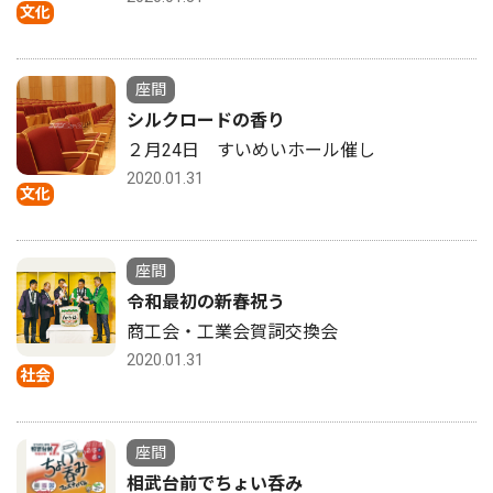
文化
座間
シルクロードの香り
２月24日 すいめいホール催し
2020.01.31
文化
座間
令和最初の新春祝う
商工会・工業会賀詞交換会
2020.01.31
社会
座間
相武台前でちょい呑み