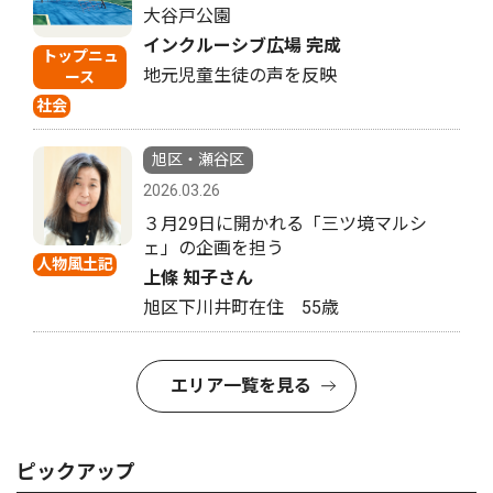
大谷戸公園
インクルーシブ広場 完成
トップニュ
地元児童生徒の声を反映
ース
社会
旭区・瀬谷区
2026.03.26
３月29日に開かれる「三ツ境マルシ
ェ」の企画を担う
人物風土記
上條 知子さん
旭区下川井町在住 55歳
エリア一覧を見る
ピックアップ