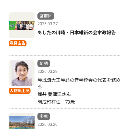
宮前区
2026.03.27
あしたの川崎・日本維新の会市政報告
意見広告
足柄
2026.03.28
琴城流大正琴鈴の音琴粋会の代表を務め
る
人物風土記
浅井 美津江さん
開成町在住 73歳
多摩
2026.03.26