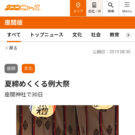
エリア
会社・IR
検索
Menu
座間版
すべて
トップニュース
文化
社会
教育
ス
戻る
公開日：2019.08.30
座間
文化
夏締めくくる例大祭
座間神社で30日