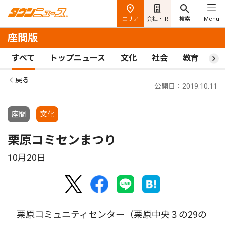
エリア
会社・IR
検索
Menu
座間版
すべて
トップニュース
文化
社会
教育
ス
戻る
公開日：2019.10.11
座間
文化
栗原コミセンまつり
10月20日
栗原コミュニティセンター（栗原中央３の29の