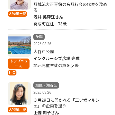
琴城流大正琴鈴の音琴粋会の代表を務め
る
人物風土記
浅井 美津江さん
開成町在住 73歳
多摩
2026.03.26
大谷戸公園
インクルーシブ広場 完成
トップニュ
地元児童生徒の声を反映
ース
社会
旭区・瀬谷区
2026.03.26
３月29日に開かれる「三ツ境マルシ
ェ」の企画を担う
人物風土記
上條 知子さん