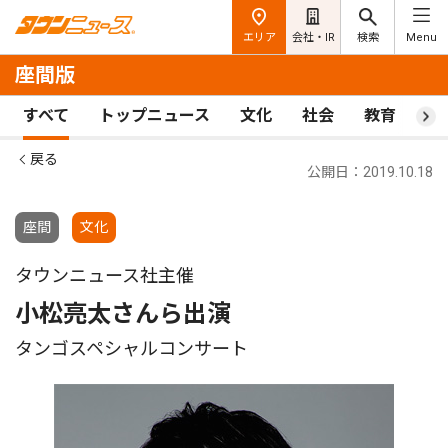
エリア
会社・IR
検索
Menu
座間版
すべて
トップニュース
文化
社会
教育
ス
戻る
公開日：2019.10.18
座間
文化
タウンニュース社主催
小松亮太さんら出演
タンゴスペシャルコンサート