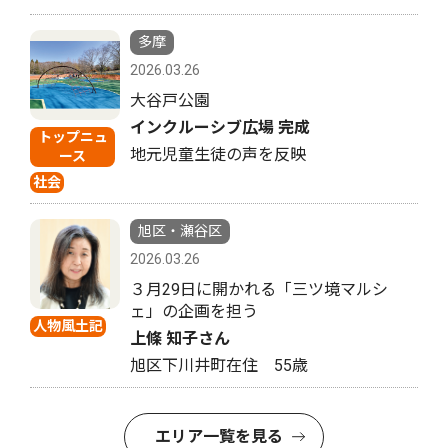
多摩
2026.03.26
大谷戸公園
インクルーシブ広場 完成
トップニュ
地元児童生徒の声を反映
ース
社会
旭区・瀬谷区
2026.03.26
３月29日に開かれる「三ツ境マルシ
ェ」の企画を担う
人物風土記
上條 知子さん
旭区下川井町在住 55歳
エリア一覧を見る