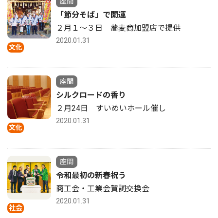
座間
「節分そば」で開運
２月１〜３日 蕎麦商加盟店で提供
2020.01.31
文化
座間
シルクロードの香り
２月24日 すいめいホール催し
2020.01.31
文化
座間
令和最初の新春祝う
商工会・工業会賀詞交換会
2020.01.31
社会