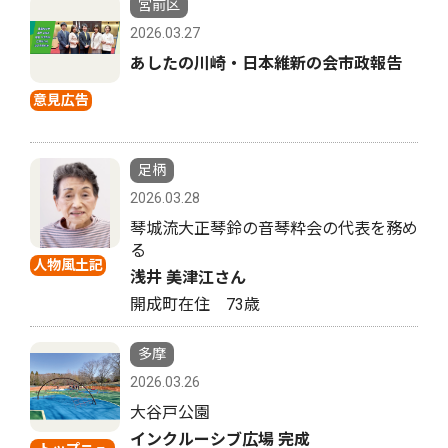
宮前区
2026.03.27
あしたの川崎・日本維新の会市政報告
意見広告
足柄
2026.03.28
琴城流大正琴鈴の音琴粋会の代表を務め
る
人物風土記
浅井 美津江さん
開成町在住 73歳
多摩
2026.03.26
大谷戸公園
インクルーシブ広場 完成