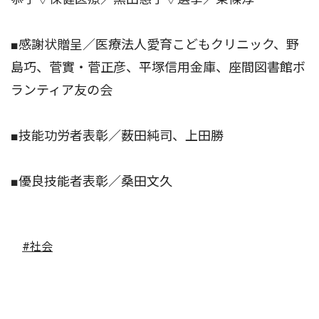
■感謝状贈呈／医療法人愛育こどもクリニック、野
島巧、菅實・菅正彦、平塚信用金庫、座間図書館ボ
ランティア友の会
■技能功労者表彰／薮田純司、上田勝
■優良技能者表彰／桑田文久
#社会