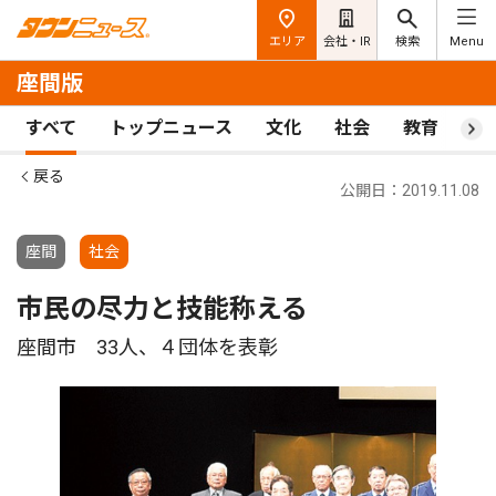
エリア
会社・IR
検索
Menu
座間版
すべて
トップニュース
文化
社会
教育
ス
戻る
公開日：2019.11.08
座間
社会
市民の尽力と技能称える
座間市 33人、４団体を表彰