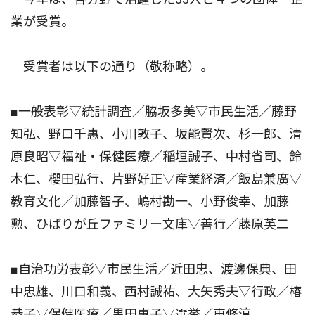
業が受賞。
受賞者は以下の通り（敬称略）。
■一般表彰▽統計調査／脇坂多美▽市民生活／藤野
知弘、野口千惠、小川敦子、坂能賢次、杉一郎、清
原良昭▽福祉・保健医療／稲垣誠子、中村省司、鈴
木仁、櫻田弘行、片野好正▽産業経済／飯島兼廣▽
教育文化／加藤智子、嶋村勘一、小野俊幸、加藤
勲、ひばりが丘ファミリー文庫▽善行／藤原英二
■自治功労表彰▽市民生活／近田忠、渡邊保典、田
中忠雄、川口和義、西村誠祐、大矢秀夫▽行政／椿
恭子▽保健医療／黒田惠子▽選挙／東條淳