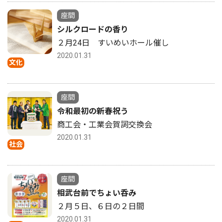
座間
シルクロードの香り
２月24日 すいめいホール催し
2020.01.31
文化
座間
令和最初の新春祝う
商工会・工業会賀詞交換会
2020.01.31
社会
座間
相武台前でちょい呑み
２月５日、６日の２日間
2020.01.31