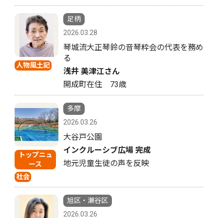
足柄
2026.03.28
琴城流大正琴鈴の音琴粋会の代表を務め
る
人物風土記
浅井 美津江さん
開成町在住 73歳
多摩
2026.03.26
大谷戸公園
インクルーシブ広場 完成
トップニュ
地元児童生徒の声を反映
ース
社会
旭区・瀬谷区
2026.03.26