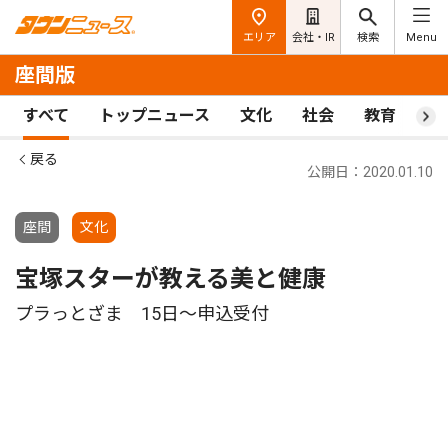
エリア
会社・IR
検索
Menu
座間版
すべて
トップニュース
文化
社会
教育
ス
戻る
公開日：2020.01.10
座間
文化
宝塚スターが教える美と健康
プラっとざま 15日〜申込受付