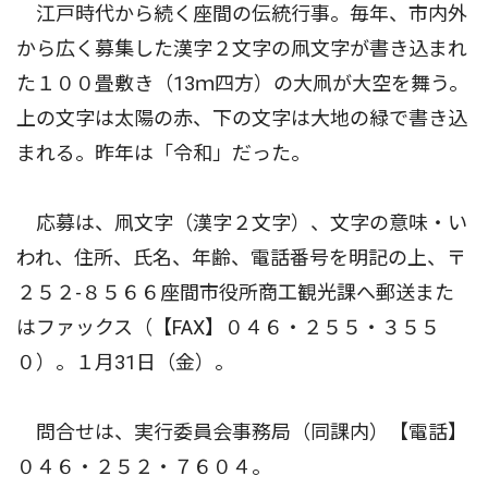
江戸時代から続く座間の伝統行事。毎年、市内外
から広く募集した漢字２文字の凧文字が書き込まれ
た１００畳敷き（13ｍ四方）の大凧が大空を舞う。
上の文字は太陽の赤、下の文字は大地の緑で書き込
まれる。昨年は「令和」だった。
応募は、凧文字（漢字２文字）、文字の意味・い
われ、住所、氏名、年齢、電話番号を明記の上、〒
２５２-８５６６座間市役所商工観光課へ郵送また
はファックス（【FAX】０４６・２５５・３５５
０）。１月31日（金）。
問合せは、実行委員会事務局（同課内）【電話】
０４６・２５２・７６０４。