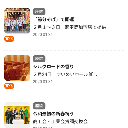
座間
「節分そば」で開運
２月１〜３日 蕎麦商加盟店で提供
2020.01.31
文化
座間
シルクロードの香り
２月24日 すいめいホール催し
2020.01.31
文化
座間
令和最初の新春祝う
商工会・工業会賀詞交換会