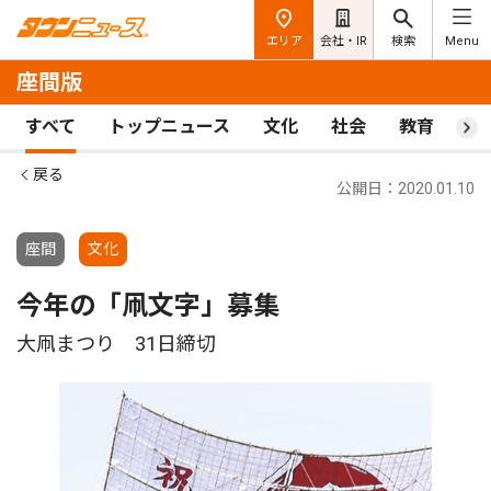
エリア
会社・IR
検索
Menu
座間版
すべて
トップニュース
文化
社会
教育
ス
戻る
公開日：2020.01.10
座間
文化
今年の「凧文字」募集
大凧まつり 31日締切