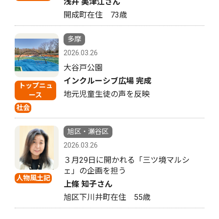
浅井 美津江さん
開成町在住 73歳
多摩
2026.03.26
大谷戸公園
インクルーシブ広場 完成
トップニュ
地元児童生徒の声を反映
ース
社会
旭区・瀬谷区
2026.03.26
３月29日に開かれる「三ツ境マルシ
ェ」の企画を担う
人物風土記
上條 知子さん
旭区下川井町在住 55歳