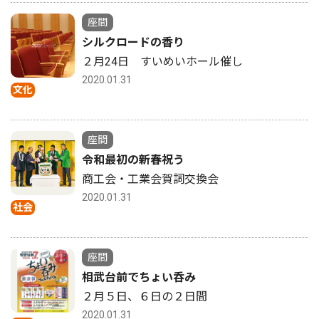
座間
シルクロードの香り
２月24日 すいめいホール催し
2020.01.31
文化
座間
令和最初の新春祝う
商工会・工業会賀詞交換会
2020.01.31
社会
座間
相武台前でちょい呑み
２月５日、６日の２日間
2020.01.31