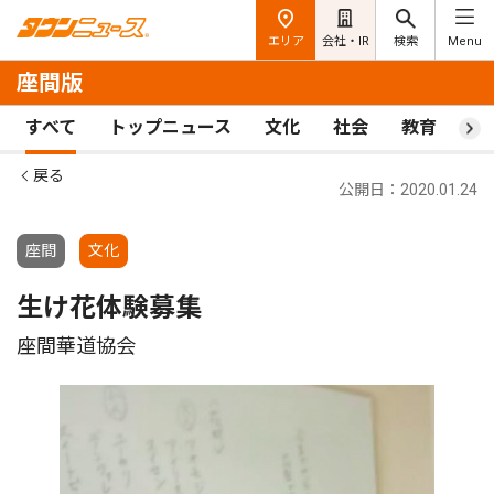
エリア
会社・IR
検索
Menu
座間版
すべて
トップニュース
文化
社会
教育
ス
戻る
公開日：2020.01.24
座間
文化
生け花体験募集
座間華道協会