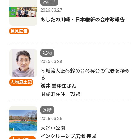
宮前区
2026.03.27
あしたの川崎・日本維新の会市政報告
意見広告
足柄
2026.03.28
琴城流大正琴鈴の音琴粋会の代表を務め
る
人物風土記
浅井 美津江さん
開成町在住 73歳
多摩
2026.03.26
大谷戸公園
インクルーシブ広場 完成