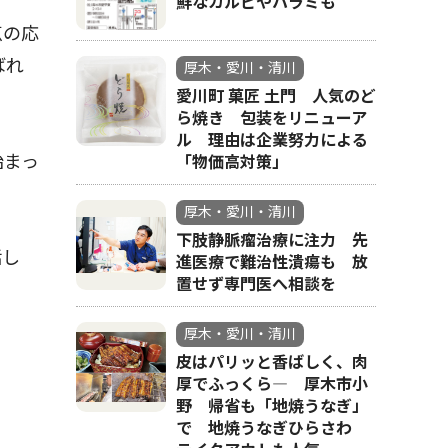
鮮なカルビやハラミも
点の応
ばれ
厚木・愛川・清川
愛川町 菓匠 土門 人気のど
ら焼き 包装をリニューア
ル 理由は企業努力による
始まっ
「物価高対策」
厚木・愛川・清川
下肢静脈瘤治療に注力 先
話し
進医療で難治性潰瘍も 放
置せず専門医へ相談を
厚木・愛川・清川
皮はパリッと香ばしく、肉
厚でふっくら― 厚木市小
野 帰省も「地焼うなぎ」
で 地焼うなぎひらさわ