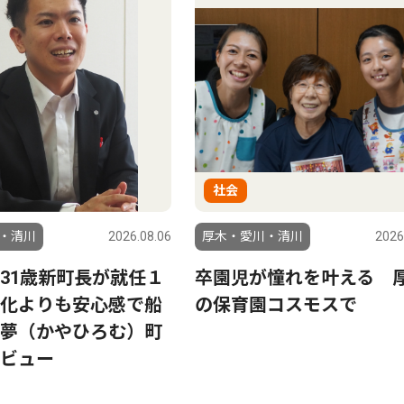
社会
・清川
2026.08.06
厚木・愛川・清川
2026
31歳新町長が就任１
卒園児が憧れを叶える 
化よりも安心感で船
の保育園コスモスで
夢（かやひろむ）町
ビュー