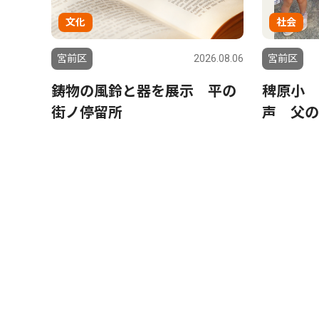
文化
社会
宮前区
2026.08.06
宮前区
鋳物の風鈴と器を展示 平の
稗原小 
街ノ停留所
声 父の