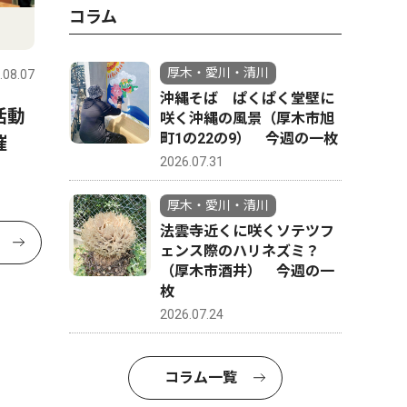
コラム
厚木・愛川・清川
.08.07
沖縄そば ぱくぱく堂壁に
活動
咲く沖縄の風景（厚木市旭
町1の22の9） 今週の一枚
主催
2026.07.31
厚木・愛川・清川
法雲寺近くに咲くソテツフ
ェンス際のハリネズミ？
（厚木市酒井） 今週の一
枚
2026.07.24
コラム一覧