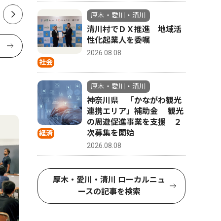
厚木・愛川・清川
清川村でＤＸ推進 地域活
性化起業人を委嘱
2026.08.08
社会
厚木・愛川・清川
神奈川県 「かながわ観光
連携エリア」補助金 観光
の周遊促進事業を支援 ２
次募集を開始
経済
2026.08.08
厚木・愛川・清川 ローカルニュ
ースの記事を検索