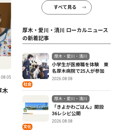
すべて見る
厚木・愛川・清川 ローカルニュース
の新着記事
厚木・愛川・清川
文化
ピックアッ
小学生が医療職を体験 東
名厚木病院で25人が参加
.08.05
厚木・愛川・清川
2026.08.05
厚木・愛川
2026.08.08
社会
厚木
真夏の夜ジャズを満喫 厚木
皮はパリ
公園で8月20・21日
でふっく
厚木・愛川・清川
「きよかわごはん」開設
帰省も「
36レシピ公開
焼うなぎ
2026.08.08
ウトも人
文化