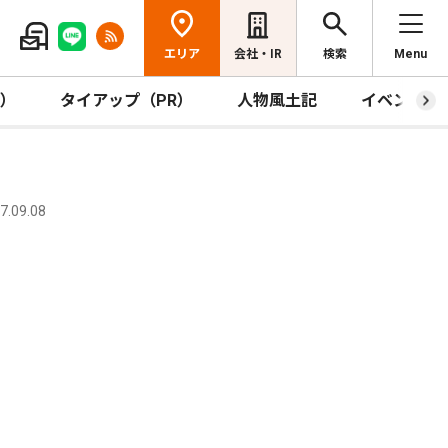
エリア
会社・IR
検索
Menu
R）
タイアップ（PR）
人物風土記
イベント
.09.08