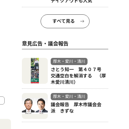
テイクアウトも人気
すべて見る
意見広告・議会報告
厚木・愛川・清川
さとう知一 第４０７号
交通空白を解消する （厚
木愛川清川）
厚木・愛川・清川
議会報告 厚木市議会会
派 きずな
4
5