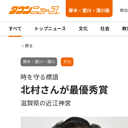
厚木・愛川・清川版
総合
すべて
トップニュース
文化
社会
教
戻る
厚木・愛川・清川
文化
時を守る標語
北村さんが最優秀賞
滋賀県の近江神宮