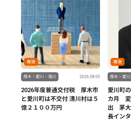
政治
政治
6.08.01
厚木・愛川・清川
2026.08.05
厚木・愛川
8月
2026年度普通交付税 厚木市
愛川町の
ステー
と愛川町は不交付 清川村は５
カ月 変
億２１００万円
出 茅大
長インタ