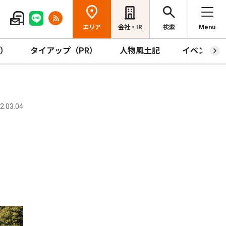
エリア
会社・IR
検索
Menu
R）
タイアップ（PR）
人物風土記
イベント
.03.04