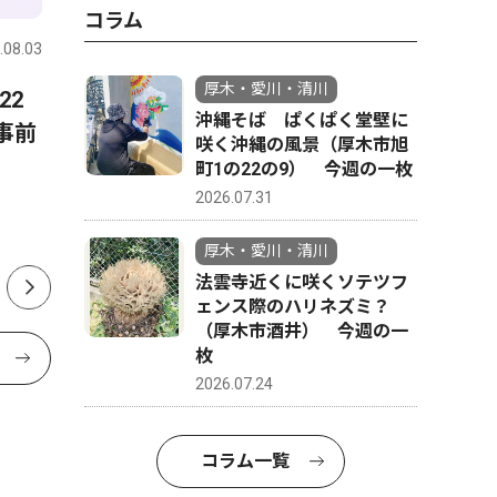
コラム
.08.03
厚木・愛川・清川
2026.08.08
厚木・愛川
厚木・愛川・清川
22
「きよかわごはん」開設 36
愛川町の
沖縄そば ぱくぱく堂壁に
事前
レシピ公開
カ月 変
咲く沖縄の風景（厚木市旭
出 茅大
町1の22の9） 今週の一枚
長インタ
2026.07.31
厚木・愛川・清川
法雲寺近くに咲くソテツフ
ェンス際のハリネズミ？
（厚木市酒井） 今週の一
枚
2026.07.24
コラム一覧