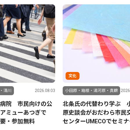
文化
・清川
2026.08.03
小田原・箱根・湯河原・真鶴
2026
病院 市民向けの公
北条氏の代替わり学ぶ 
 アミューあつぎで
原史談会がおだわら市民
要・参加無料
センターUMECOでセミナ