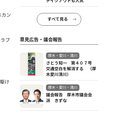
テイクアウトも人気
木カン
すべて見る
意見広告・議会報告
クラブ
厚木・愛川・清川
さとう知一 第４０７号
。
交通空白を解消する （厚
木愛川清川）
駆け
厚木・愛川・清川
議会報告 厚木市議会会
派 きずな