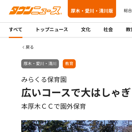
厚木・愛川・清川版
総合
すべて
トップニュース
文化
社会
教
戻る
厚木・愛川・清川
教育
みらくる保育園
広いコースで大はしゃぎ
本厚木ＣＣで園外保育