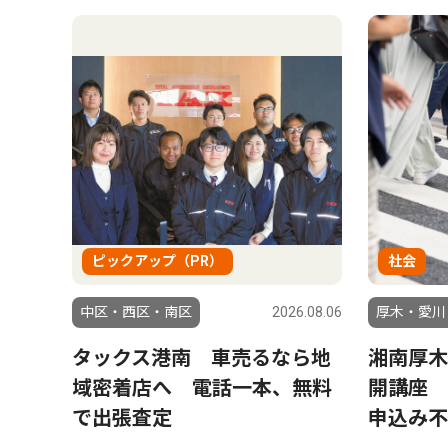
ピックアップ（PR）
社会
中区・西区・南区
2026.08.06
厚木・愛川
タックス港南 車売るなら地
湘南厚木
域密着店へ 電話一本、無料
開講座
で出張査定
申込み不