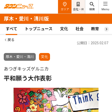
エリア
会社・IR
検索
Menu
厚木・愛川・清川版
すべて
トップニュース
文化
社会
教育
ス
戻る
公開日：2025.02.07
厚木・愛川・清川
文化
あつぎキッズゲルニカ
平和願う大作表彰