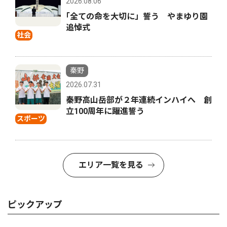
2026.08.06
｢全ての命を大切に」誓う やまゆり園
追悼式
社会
秦野
2026.07.31
秦野高山岳部が２年連続インハイへ 創
立100周年に躍進誓う
スポーツ
エリア一覧を見る
ピックアップ