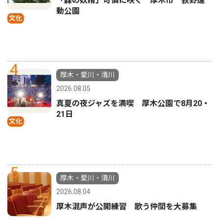
「森の妖精」可憐に咲く 厚木市 荻野運
動公園
文化
4
厚木・愛川・清川
2026.08.05
真夏の夜ジャズを満喫 厚木公園で8月20・
21日
文化
5
厚木・愛川・清川
2026.08.04
厚木混声が公開練習 歌う仲間を大募集