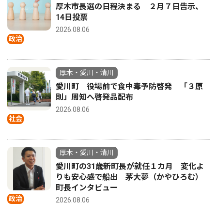
厚木市長選の日程決まる ２月７日告示、
14日投票
2026.08.06
政治
厚木・愛川・清川
愛川町 役場前で食中毒予防啓発 「３原
則」周知へ啓発品配布
2026.08.06
社会
厚木・愛川・清川
愛川町の31歳新町長が就任１カ月 変化よ
りも安心感で船出 茅大夢（かやひろむ）
町長インタビュー
政治
2026.08.06