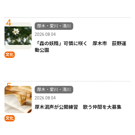
4
厚木・愛川・清川
2026.08.04
「森の妖精」可憐に咲く 厚木市 荻野運
動公園
文化
5
厚木・愛川・清川
2026.08.04
厚木混声が公開練習 歌う仲間を大募集
文化