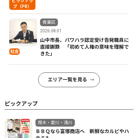
ピックアッ
プ（PR）
青葉区
2026.08.01
山中市長、パワハラ認定受け告発職員に
直接謝罪 「初めて人権の意味を理解で
社会
きた」
エリア一覧を見る
ピックアップ
厚木・愛川・清川
ＢＢＱなら富塚商店へ 新鮮なカルビやハ