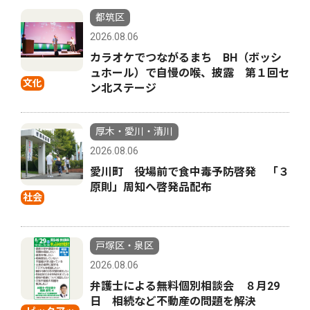
都筑区
2026.08.06
カラオケでつながるまち BH（ボッシ
ュホール）で自慢の喉、披露 第１回セ
文化
ン北ステージ
厚木・愛川・清川
2026.08.06
愛川町 役場前で食中毒予防啓発 「３
原則」周知へ啓発品配布
社会
戸塚区・泉区
2026.08.06
弁護士による無料個別相談会 ８月29
日 相続など不動産の問題を解決