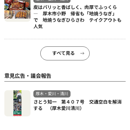
皮はパリッと香ばしく、肉厚でふっくら
― 厚木市小野 帰省も「地焼うなぎ」
で 地焼うなぎひらさわ テイクアウトも
人気
すべて見る
意見広告・議会報告
厚木・愛川・清川
さとう知一 第４０７号 交通空白を解消
する （厚木愛川清川）