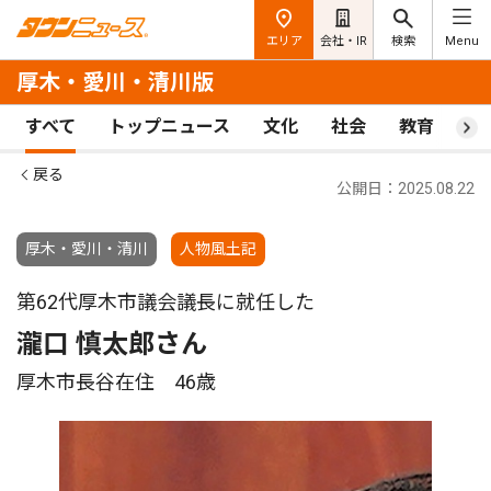
エリア
会社・IR
検索
Menu
厚木・愛川・清川版
すべて
トップニュース
文化
社会
教育
ス
戻る
公開日：2025.08.22
厚木・愛川・清川
人物風土記
第62代厚木市議会議長に就任した
瀧口 慎太郎さん
厚木市長谷在住 46歳