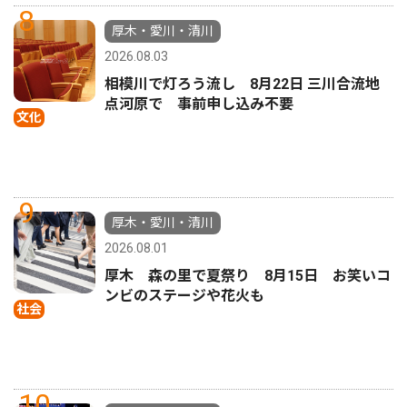
8
厚木・愛川・清川
2026.08.03
相模川で灯ろう流し 8月22日 三川合流地
点河原で 事前申し込み不要
文化
9
厚木・愛川・清川
2026.08.01
厚木 森の里で夏祭り 8月15日 お笑いコ
ンビのステージや花火も
社会
10