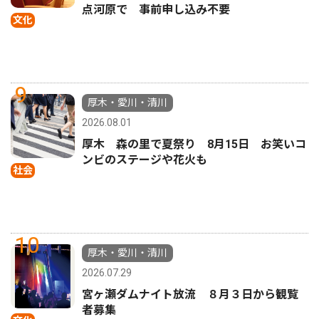
点河原で 事前申し込み不要
文化
9
厚木・愛川・清川
2026.08.01
厚木 森の里で夏祭り 8月15日 お笑いコ
ンビのステージや花火も
社会
10
厚木・愛川・清川
2026.07.29
宮ヶ瀬ダムナイト放流 ８月３日から観覧
者募集