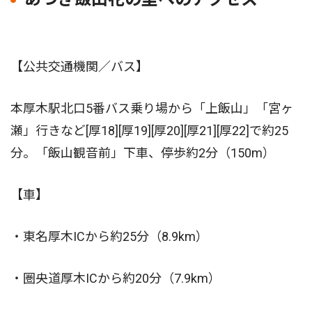
【公共交通機関／バス】
本厚木駅北口5番バス乗り場から「上飯山」「宮ヶ
瀬」行きなど[厚18][厚19][厚20][厚21][厚22]で約25
分。「飯山観音前」下車、停歩約2分（150m）
【車】
・東名厚木ICから約25分（8.9km）
・圏央道厚木ICから約20分（7.9km）