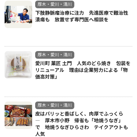
厚木・愛川・清川
下肢静脈瘤治療に注力 先進医療で難治性
潰瘍も 放置せず専門医へ相談を
厚木・愛川・清川
愛川町 菓匠 土門 人気のどら焼き 包装を
リニューアル 理由は企業努力による「物
価高対策」
厚木・愛川・清川
皮はパリッと香ばしく、肉厚でふっくら
― 厚木市小野 帰省も「地焼うなぎ」
で 地焼うなぎひらさわ テイクアウトも
人気