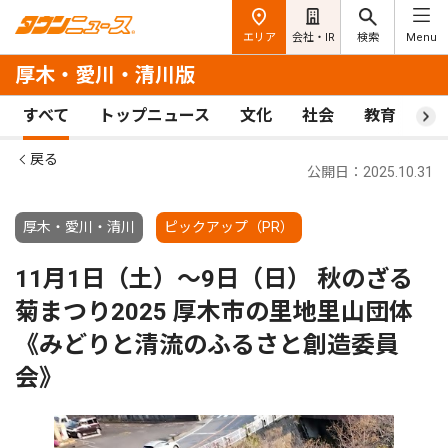
エリア
会社・IR
検索
Menu
厚木・愛川・清川版
すべて
トップニュース
文化
社会
教育
ス
戻る
公開日：2025.10.31
厚木・愛川・清川
ピックアップ（PR）
11月1日（土）〜9日（日） 秋のざる
菊まつり2025 厚木市の里地里山団体
《みどりと清流のふるさと創造委員
会》