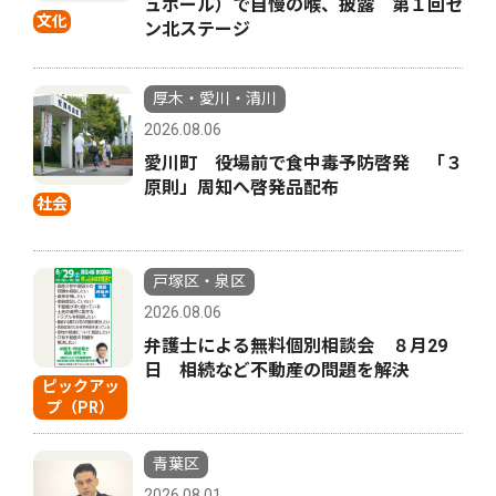
ュホール）で自慢の喉、披露 第１回セ
文化
ン北ステージ
厚木・愛川・清川
2026.08.06
愛川町 役場前で食中毒予防啓発 「３
原則」周知へ啓発品配布
社会
戸塚区・泉区
2026.08.06
弁護士による無料個別相談会 ８月29
日 相続など不動産の問題を解決
ピックアッ
プ（PR）
青葉区
2026.08.01