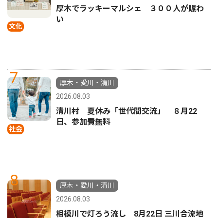
厚木でラッキーマルシェ ３００人が賑わ
い
文化
7
厚木・愛川・清川
2026.08.03
清川村 夏休み「世代間交流」 ８月22
日、参加費無料
社会
8
厚木・愛川・清川
2026.08.03
相模川で灯ろう流し 8月22日 三川合流地