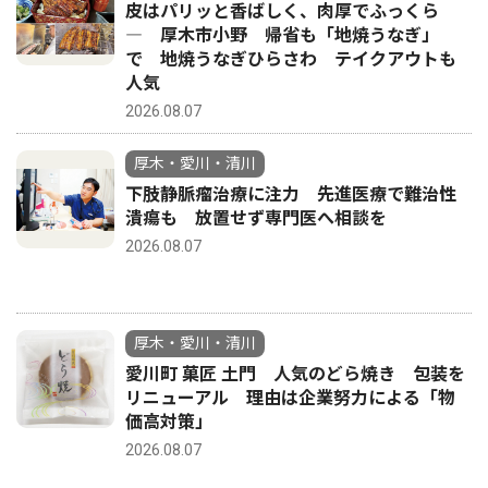
皮はパリッと香ばしく、肉厚でふっくら
― 厚木市小野 帰省も「地焼うなぎ」
で 地焼うなぎひらさわ テイクアウトも
人気
2026.08.07
厚木・愛川・清川
下肢静脈瘤治療に注力 先進医療で難治性
潰瘍も 放置せず専門医へ相談を
2026.08.07
厚木・愛川・清川
愛川町 菓匠 土門 人気のどら焼き 包装を
リニューアル 理由は企業努力による「物
価高対策」
2026.08.07