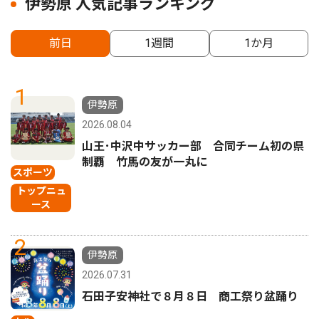
伊勢原 人気記事ランキング
前日
1週間
1か月
1
伊勢原
2026.08.04
山王･中沢中サッカー部 合同チーム初の県
制覇 竹馬の友が一丸に
スポーツ
トップニュ
ース
2
伊勢原
2026.07.31
石田子安神社で８月８日 商工祭り盆踊り