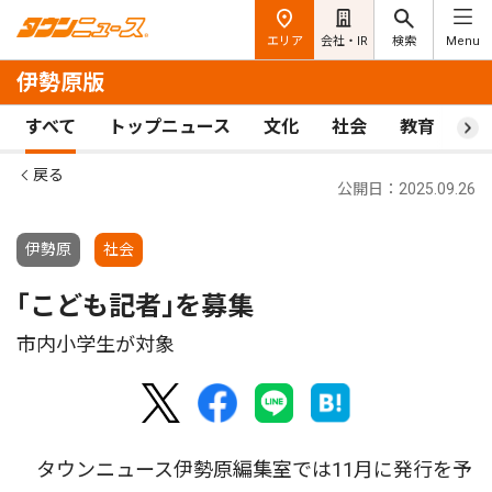
エリア
会社・IR
検索
Menu
伊勢原版
すべて
トップニュース
文化
社会
教育
ス
戻る
公開日：2025.09.26
伊勢原
社会
｢こども記者｣を募集
市内小学生が対象
タウンニュース伊勢原編集室では11月に発行を予