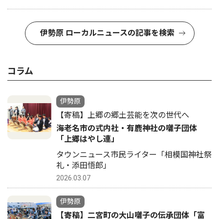
伊勢原 ローカルニュースの記事を検索
コラム
伊勢原
【寄稿】上郷の郷土芸能を次の世代へ
海老名市の式内社・有鹿神社の囃子団体
「上郷はやし連」
タウンニュース市民ライター「相模国神社祭
礼・添田悟郎」
2026.03.07
伊勢原
【寄稿】二宮町の大山囃子の伝承団体「富