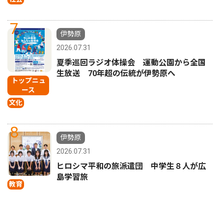
7
伊勢原
2026.07.31
夏季巡回ラジオ体操会 運動公園から全国
生放送 70年超の伝統が伊勢原へ
トップニュ
ース
文化
8
伊勢原
2026.07.31
ヒロシマ平和の旅派遣団 中学生８人が広
島学習旅
教育