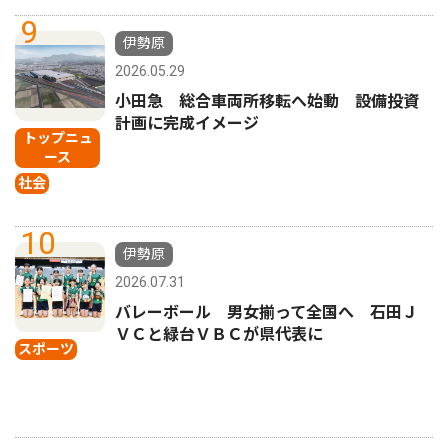
9
伊勢原
2026.05.29
小田急 総合車両所移転へ始動 設備投資
計画に完成イメージ
トップニュ
ース
社会
10
伊勢原
2026.07.31
バレーボール 男女揃って全国へ 石田Ｊ
ＶＣと緑台ＶＢＣが県代表に
スポーツ