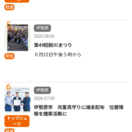
社会
5
伊勢原
2025.08.06
第49回鈴川まつり
８月22日午後５時から
文化
6
伊勢原
2026.07.03
伊勢原市 児童見守りに端末配布 位置情
報を捜索活動に
トップニュ
ース
社会