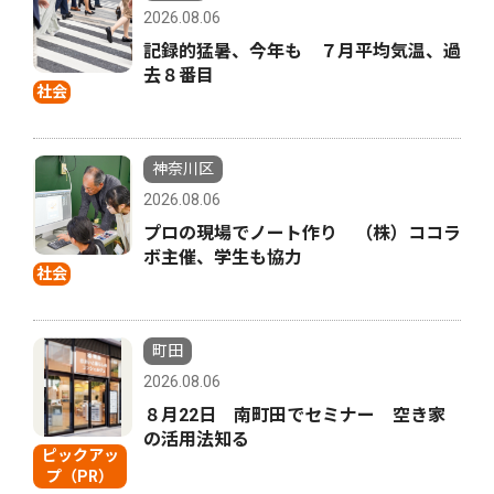
2026.08.06
記録的猛暑、今年も ７月平均気温、過
去８番目
社会
神奈川区
2026.08.06
プロの現場でノート作り （株）ココラ
ボ主催、学生も協力
社会
町田
2026.08.06
８月22日 南町田でセミナー 空き家
の活用法知る
ピックアッ
プ（PR）