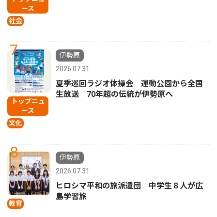
ース
社会
7
伊勢原
2026.07.31
夏季巡回ラジオ体操会 運動公園から全国
生放送 70年超の伝統が伊勢原へ
トップニュ
ース
文化
8
伊勢原
2026.07.31
ヒロシマ平和の旅派遣団 中学生８人が広
島学習旅
教育