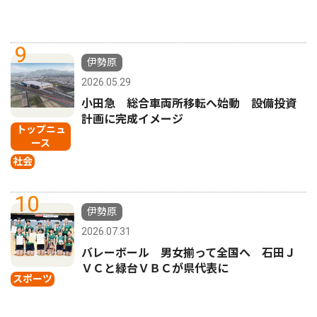
9
伊勢原
2026.05.29
小田急 総合車両所移転へ始動 設備投資
計画に完成イメージ
トップニュ
ース
社会
10
伊勢原
2026.07.31
バレーボール 男女揃って全国へ 石田Ｊ
ＶＣと緑台ＶＢＣが県代表に
スポーツ