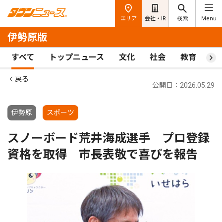
エリア
会社・IR
検索
Menu
伊勢原版
すべて
トップニュース
文化
社会
教育
ス
戻る
公開日：2026.05.29
伊勢原
スポーツ
スノーボード荒井海成選手 プロ登録
資格を取得 市長表敬で喜びを報告