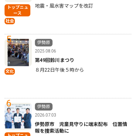
地震・風水害マップを改訂
トップニュ
ース
社会
5
伊勢原
2025.08.06
第49回鈴川まつり
８月22日午後５時から
文化
6
伊勢原
2026.07.03
伊勢原市 児童見守りに端末配布 位置情
報を捜索活動に
トップニュ