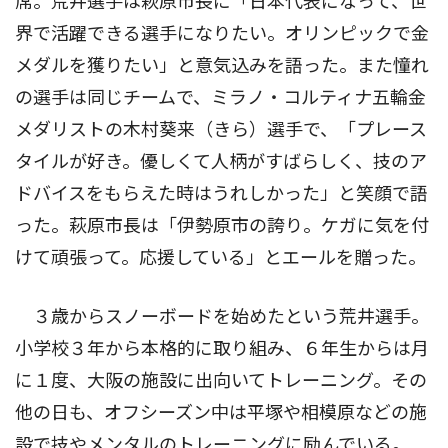
席。荒井選手は萩原市長に「日本代表になって、世
界で活躍できる選手になりたい。オリンピックで金
メダルを獲りたい」と意気込みを語った。また憧れ
の選手は同じチームで、ミラノ・コルティナ五輪金
メダリストの木村葵来（きら）選手で、「プレース
タイルが好き。優しくて人柄がすばらしく、技のア
ドバイスをもらえた時はうれしかった」と笑顔で語
った。萩原市長は「伊勢原市の誇り。ケガに気を付
けて頑張って。応援している」とエールを贈った。
３歳からスノーボードを始めたという荒井選手。
小学校３年から本格的に取り組み、６年生からは月
に１度、大阪の施設に出向いてトレーニング。その
他の日も、オフシーズン中は平塚や相模原などの施
設で技やメンタルのトレーニングに励んでいる。