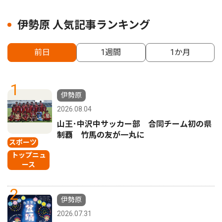
伊勢原 人気記事ランキング
前日
1週間
1か月
1
伊勢原
2026.08.04
山王･中沢中サッカー部 合同チーム初の県
制覇 竹馬の友が一丸に
スポーツ
トップニュ
ース
2
伊勢原
2026.07.31