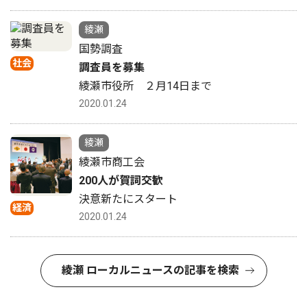
綾瀬
国勢調査
社会
調査員を募集
綾瀬市役所 ２月14日まで
2020.01.24
綾瀬
綾瀬市商工会
200人が賀詞交歓
決意新たにスタート
経済
2020.01.24
綾瀬 ローカルニュースの記事を検索