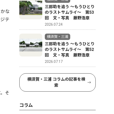
三郎助を追う 〜もうひとり
しかな
のラストサムライ〜 第53
回 文・写真 藤野浩章
ポジテ
2026.07.24
横須賀・三浦
三郎助を追う 〜もうひとり
のラストサムライ〜 第52
回 文・写真 藤野浩章
2026.07.17
横須賀・三浦 コラムの記事を検
索
す。そ
コラム