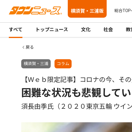
横須賀・三浦版
総合TOP
すべて
トップニュース
文化
社会
教
戻る
横須賀・三浦
コラム
【Ｗｅｂ限定記事】コロナの今、その
困難な状況も悲観してい
須長由季氏（２０２０東京五輪 ウイ