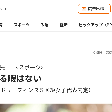
広告出稿
へ
育
スポーツ
政治
経済
ピックアップ（P
公開日：2020
先─ <スポーツ>
る暇はない
ンドサーフィンＲＳＸ級女子代表内定）