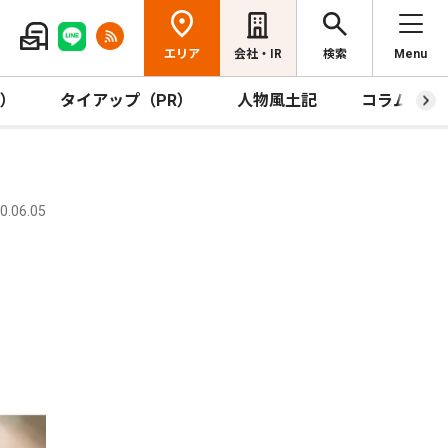
エリア
会社・IR
検索
Menu
R）
タイアップ（PR）
人物風土記
コラム
.06.05