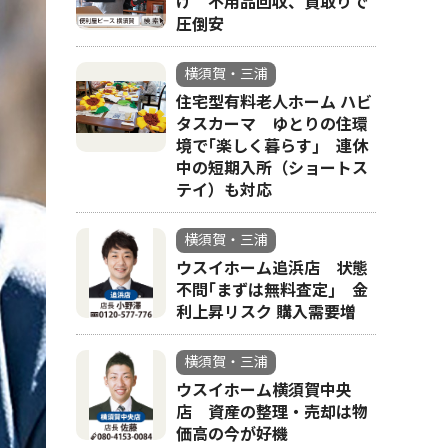
け 不用品回収、買取りで
圧倒安
横須賀・三浦
住宅型有料老人ホーム ハビ
タスカーマ ゆとりの住環
境で｢楽しく暮らす｣ 連休
中の短期入所（ショートス
テイ）も対応
横須賀・三浦
ウスイホーム追浜店 状態
不問｢まずは無料査定｣ 金
利上昇リスク 購入需要増
横須賀・三浦
ウスイホーム横須賀中央
店 資産の整理・売却は物
価高の今が好機