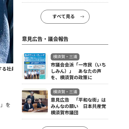
すべて見る
意見広告・議会報告
横須賀・三浦
市議会会派「一市民（いち
する社員アスリートで、さいか屋横須賀店に勤務。ウインドサ
しみん）」 あなたの声
を、横須賀の政策に
横須賀・三浦
意見広告 「平和な街」は
ら」を
みんなの願い 日本共産党
横須賀市議団