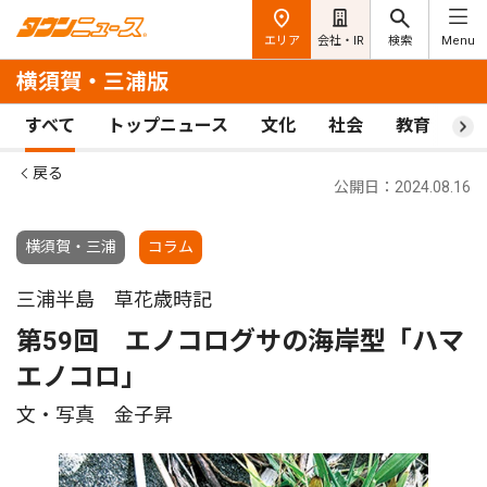
エリア
会社・IR
検索
Menu
横須賀・三浦版
すべて
トップニュース
文化
社会
教育
ス
戻る
公開日：2024.08.16
横須賀・三浦
コラム
三浦半島 草花歳時記
第59回 エノコログサの海岸型「ハマ
エノコロ」
文・写真 金子昇