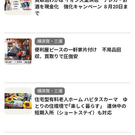
買取店わかば イオン久里浜店 テレカ・お
酒を現金化 強化キャンペーン ８月20日ま
で
横須賀・三浦
便利屋ピースの一軒家片付け 不用品回
収、買取りで圧倒安
横須賀・三浦
住宅型有料老人ホーム ハビタスカーマ ゆ
とりの住環境で｢楽しく暮らす｣ 連休中の
短期入所（ショートステイ）も対応