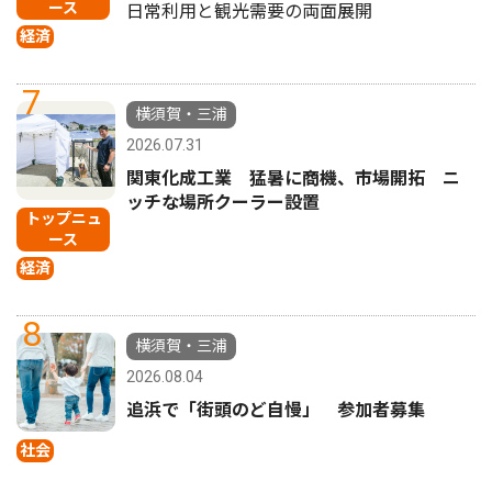
ース
日常利用と観光需要の両面展開
経済
7
横須賀・三浦
2026.07.31
関東化成工業 猛暑に商機、市場開拓 ニ
ッチな場所クーラー設置
トップニュ
ース
経済
8
横須賀・三浦
2026.08.04
追浜で「街頭のど自慢」 参加者募集
社会