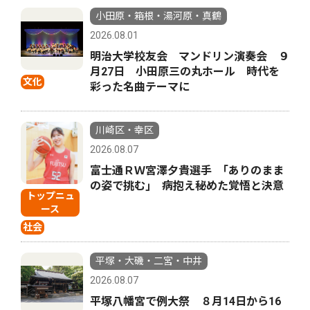
小田原・箱根・湯河原・真鶴
2026.08.01
明治大学校友会 マンドリン演奏会 ９
月27日 小田原三の丸ホール 時代を
文化
彩った名曲テーマに
川崎区・幸区
2026.08.07
富士通ＲＷ宮澤夕貴選手 ｢ありのまま
の姿で挑む｣ 病抱え秘めた覚悟と決意
トップニュ
ース
社会
平塚・大磯・二宮・中井
2026.08.07
平塚八幡宮で例大祭 ８月14日から16