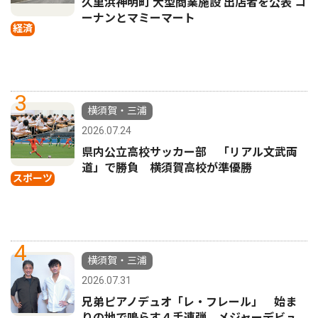
久里浜神明町 大型商業施設 出店者を公表 コ
ーナンとマミーマート
経済
3
横須賀・三浦
2026.07.24
県内公立高校サッカー部 「リアル文武両
道」で勝負 横須賀高校が準優勝
スポーツ
4
横須賀・三浦
2026.07.31
兄弟ピアノデュオ「レ・フレール」 始ま
りの地で鳴らす４手連弾 メジャーデビュ