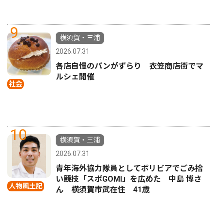
9
横須賀・三浦
2026.07.31
各店自慢のパンがずらり 衣笠商店街でマ
ルシェ開催
社会
10
横須賀・三浦
2026.07.31
青年海外協力隊員としてボリビアでごみ拾
い競技「スポGOMI」を広めた 中島 博さ
人物風土記
ん 横須賀市武在住 41歳