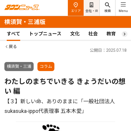
エリア
会社・IR
検索
Menu
横須賀・三浦版
すべて
トップニュース
文化
社会
教育
ス
戻る
公開日：2025.07.18
横須賀・三浦
コラム
わたしのまちでいきる きょうだいの想
い 編
【３】新しい命、ありのままに「一般社団法人
sukasuka-ippo代表理事 五本木愛」