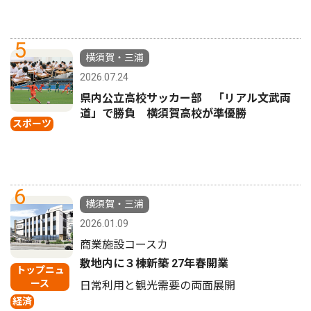
5
横須賀・三浦
2026.07.24
県内公立高校サッカー部 「リアル文武両
道」で勝負 横須賀高校が準優勝
スポーツ
6
横須賀・三浦
2026.01.09
商業施設コースカ
敷地内に３棟新築 27年春開業
トップニュ
ース
日常利用と観光需要の両面展開
経済