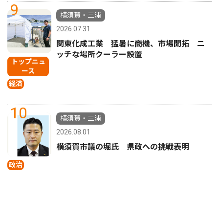
9
横須賀・三浦
2026.07.31
関東化成工業 猛暑に商機、市場開拓 ニ
ッチな場所クーラー設置
トップニュ
ース
経済
10
横須賀・三浦
2026.08.01
横須賀市議の堀氏 県政への挑戦表明
政治