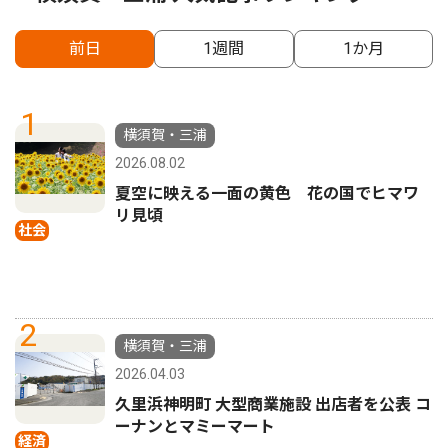
前日
1週間
1か月
1
横須賀・三浦
2026.08.02
夏空に映える一面の黄色 花の国でヒマワ
リ見頃
社会
2
横須賀・三浦
2026.04.03
久里浜神明町 大型商業施設 出店者を公表 コ
ーナンとマミーマート
経済