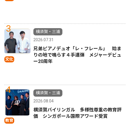
3
横須賀・三浦
2026.07.31
兄弟ピアノデュオ「レ・フレール」 始ま
りの地で鳴らす４手連弾 メジャーデビュ
文化
ー20周年
4
横須賀・三浦
2026.08.04
横須賀バイリンガル 多様性尊重の教育評
価 シンガポール国際アワード受賞
教育