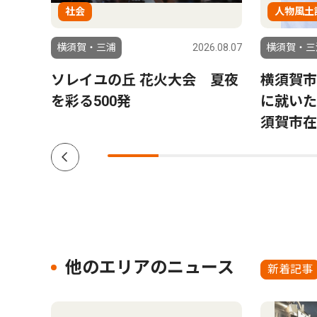
社会
人物風土
6.07.24
横須賀・三浦
2026.08.07
横須賀・三
部
ソレイユの丘 花火大会 夏夜
横須賀市
勝負
を彩る500発
に就いた
須賀市在
他のエリアのニュース
新着記事