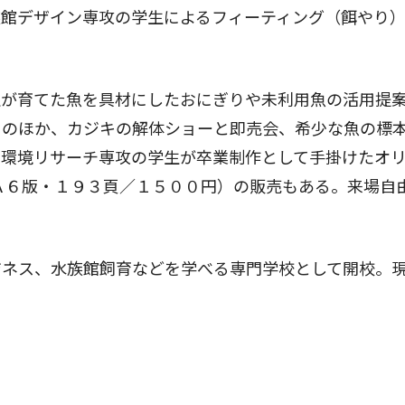
族館デザイン専攻の学生によるフィーティング（餌やり
。
が育てた魚を具材にしたおにぎりや未利用魚の活用提
このほか、カジキの解体ショーと即売会、希少な魚の標
・環境リサーチ専攻の学生が卒業制作として手掛けたオ
Ａ６版・１９３頁／１５００円）の販売もある。来場自
ネス、水族館飼育などを学べる専門学校として開校。