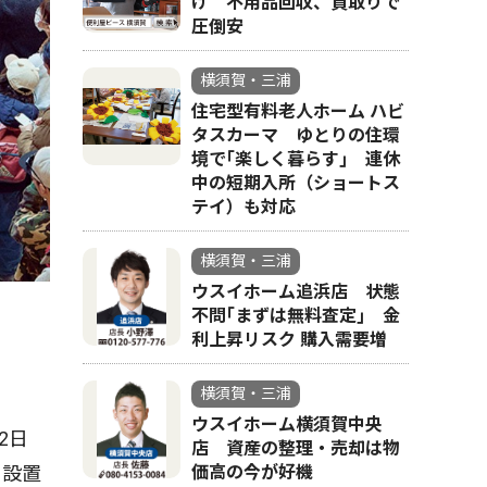
け 不用品回収、買取りで
圧倒安
横須賀・三浦
住宅型有料老人ホーム ハビ
タスカーマ ゆとりの住環
境で｢楽しく暮らす｣ 連休
中の短期入所（ショートス
テイ）も対応
横須賀・三浦
ウスイホーム追浜店 状態
不問｢まずは無料査定｣ 金
利上昇リスク 購入需要増
横須賀・三浦
ウスイホーム横須賀中央
2日
店 資産の整理・売却は物
に設置
価高の今が好機