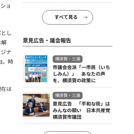
）ショ
すべて見る
案とし
意見広告・議会報告
本解
リジナ
横須賀・三浦
由。時
市議会会派「一市民（いち
しみん）」 あなたの声
を、横須賀の政策に
現在は
横須賀・三浦
意見広告 「平和な街」は
みんなの願い 日本共産党
横須賀市議団