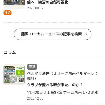
値へ 鵠沼の自然可視化
2026.08.07
社会
藤沢 ローカルニュースの記事を検索
コラム
藤沢
ベルマガ通信（Ｊリーグ湘南ベルマーレ：
戦評）
クラブが変わる時が来た、のか？
11月30日Ｊ１第37節 ホーム湘南１-０清水
2025.12.05