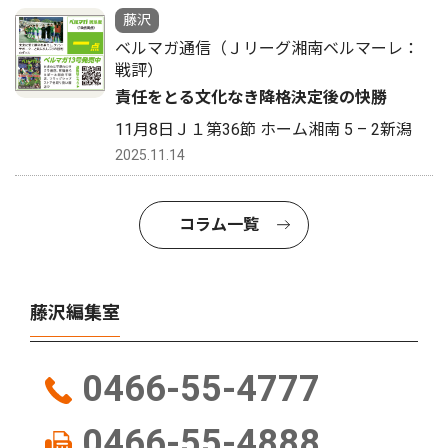
藤沢
ベルマガ通信（Ｊリーグ湘南ベルマーレ：
戦評）
責任をとる文化なき降格決定後の快勝
11月8日Ｊ１第36節 ホーム湘南 5 – 2新潟
2025.11.14
コラム一覧
藤沢編集室
0466-55-4777
0466-55-4888