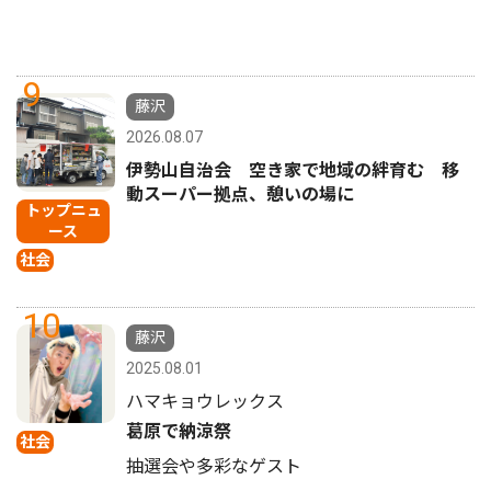
9
藤沢
2026.08.07
伊勢山自治会 空き家で地域の絆育む 移
動スーパー拠点、憩いの場に
トップニュ
ース
社会
10
藤沢
2025.08.01
ハマキョウレックス
葛原で納涼祭
社会
抽選会や多彩なゲスト