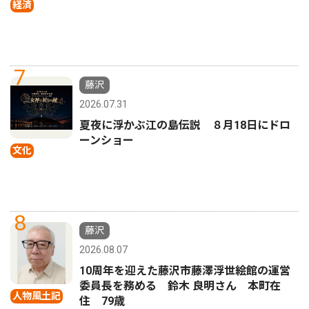
経済
7
藤沢
2026.07.31
夏夜に浮かぶ江の島伝説 ８月18日にドロ
ーンショー
文化
8
藤沢
2026.08.07
10周年を迎えた藤沢市藤澤浮世絵館の運営
委員長を務める 鈴木 良明さん 本町在
人物風土記
住 79歳