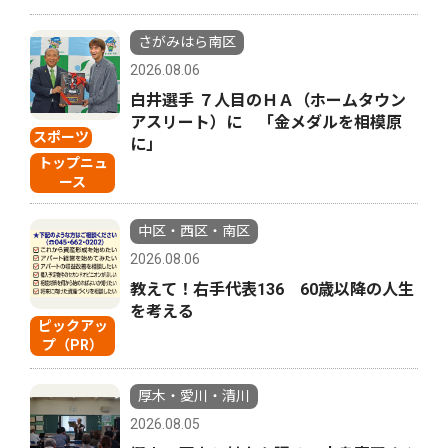
さがみはら南区
2026.08.06
白井選手 ７人目のＨＡ（ホームタウン
アスリート）に 「金メダルを相模原
スポーツ
に」
トップニュ
ース
中区・西区・南区
2026.08.06
教えて！右手代表136 60歳以降の人生
を考える
ピックアッ
プ（PR）
厚木・愛川・清川
2026.08.05