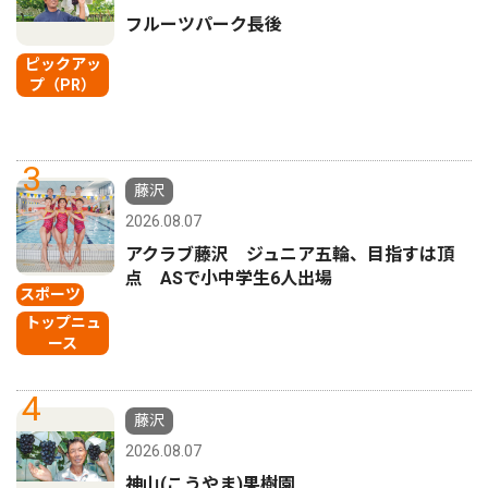
フルーツパーク長後
ピックアッ
プ（PR）
3
藤沢
2026.08.07
アクラブ藤沢 ジュニア五輪、目指すは頂
点 ASで小中学生6人出場
スポーツ
トップニュ
ース
4
藤沢
2026.08.07
神山(こうやま)果樹園