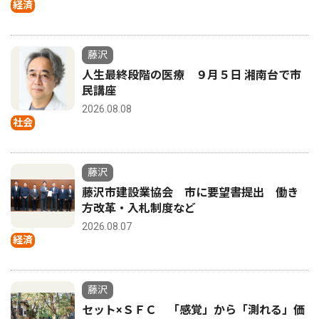
経済
藤沢
人生最終段階の医療 ９月５日 湘南台で市
民講座
2026.08.08
社会
藤沢
藤沢市建設業協会 市に要望書提出 働き
方改革・入札制度など
2026.08.07
経済
藤沢
セット×ＳＦＣ 「感覚」から「測れる」価