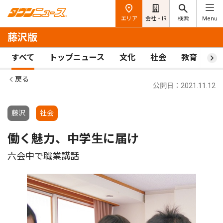
エリア
会社・IR
検索
Menu
藤沢版
すべて
トップニュース
文化
社会
教育
ス
戻る
公開日：2021.11.12
藤沢
社会
働く魅力、中学生に届け
六会中で職業講話